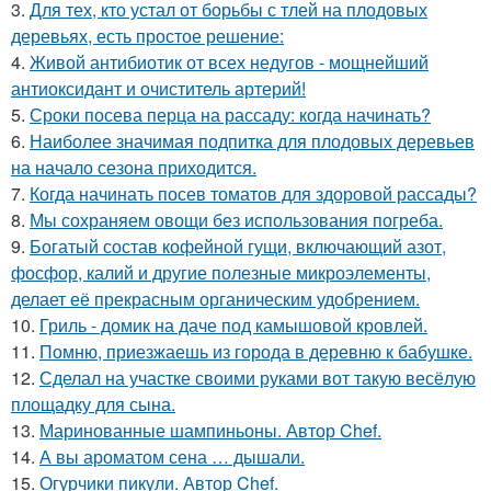
3.
Для тех, кто устал от борьбы с тлей на плодовых
деревьях, есть простое решение:
4.
Живой антибиотик от всех недугов - мощнейший
антиоксидант и очиститель артерий!
5.
Сроки посева перца на рассаду: когда начинать?
6.
Наиболее значимая подпитка для плодовых деревьев
на начало сезона приходится.
7.
Когда начинать посев томатов для здоровой рассады?
8.
Мы сохраняем овощи без использования погреба.
9.
Богатый состав кофейной гущи, включающий азот,
фосфор, калий и другие полезные микроэлементы,
делает её прекрасным органическим удобрением.
10.
Гриль - домик на даче под камышовой кровлей.
11.
Помню, приезжаешь из города в деревню к бабушке.
12.
Сделал на участке своими руками вот такую весёлую
площадку для сына.
13.
Маринованные шампиньоны. Автор Chef.
14.
А вы ароматом сена … дышали.
15.
Огурчики пикули. Автор Chef.