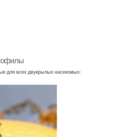
озофилы
ные для всех двукрылых насекомых: