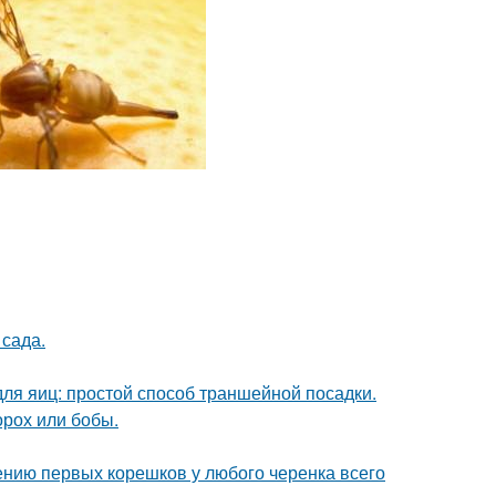
сада.
ля яиц: простой способ траншейной посадки.
орох или бобы.
ению первых корешков у любого черенка всего