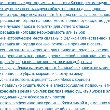
кие основные достопримечательности Казани рекомендуют 
чему полезно есть сырую свёклу: её польза для здоровья
кие из достопримечательностей города связаны с его осно
ресадка винограда на новое место: полное руководство д
кие лучшие парки в Тольятти для летнего отдыха
ресадка винограда: необходимость или выбор
кие исторические места связаны с Великой Отечественной 
ресадка винограда осенью: основные правила и советы
сенняя заготовка черенков для прививки плодовых: основн
к перепривить плодовые деревья весной: пошаговая инстр
нда в Уфе: расписание концертов и как добраться
к я сушу яблоки на зиму: простой способ сохранить витами
к правильно убрать морковь и свеклу на зиму
усный и полезный: рецепт сушки яблок с корицей
к правильно сушить яблоки в электросушилке: подробный г
кономьте время и усилия: как правильно сушить яблоки в 
лодильник для яблок: за или против
осто и эффективно: как хранить яблоки зимой в домашних 
осто и эффективно: сохранение яблок для зимы