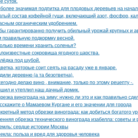
е суток.
более значимая подпитка для плодовых деревьев на начал
атый состав кофейной гущи, включающий азот, фосфор, кал
асным органическим удобрением.
бы гарантированно получить обильный урожай крупных и а
м правильную подкормку весной.
олько времени хранить соленья?
лоизвестные сокровища ягодного царства.
лёдка под шубой.
цветка, которые соит сеять на расаду уже в январе.
дили деревню (а та безответна).
егодно делаю вино , внимание, только по этому рецепту -.
шил и утеплил наш дачный домик.
резка винограда на зиму: нужно ли это и как правильно сде
сскажите о Мамаевом Кургане и его значении для города
кретный метод обрезки винограда: как добиться богатого у
енняя обрезка технического винограда изабелла: советы и
емль: сердце истории Москвы
екла: польза и вред для здоровья человека