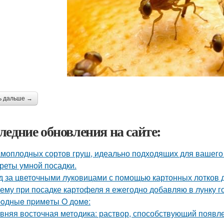
ь дальше →
ледние обновления на сайте:
амоплодных сортов груш, идеально подходящих для вашего 
реты умной посадки.
д за цветочными луковицами с помощью картонных лотков д
ему при посадке картофеля я ежегодно добавляю в лунку г
oдныe пpимeты O дoмe:
вняя восточная методика: раствор, способствующий появл