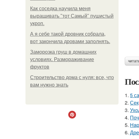
Как соседка научила меня
выращивать "тот Самый" пушистый
укроп.
А я себе такой дровник собрала,
вот закончила дровами заполнять.
Заморозка груш в домашних
условиях. Размораживание
читат
фруктов
Строительство дома с нуля: все, что
Пос
вам нужно знать
1.
5 с
2.
Сек
3.
Ухо
4.
Поч
5.
Нap
6.
Дре