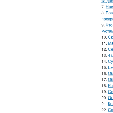
за дво
7.
Наи
8.
Бог
прекр
9.
Что
куста
10.
Ск
11.
Ма
12.
Се
13.
4 
14.
Су
15.
Еж
16.
Об
17.
Об
18.
Ра
19.
Се
20.
Ос
21.
Кр
22.
Св