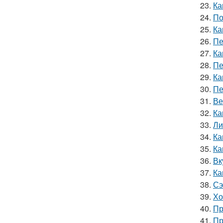
23.
Ка
24.
По
25.
Ка
26.
Пе
27.
Ка
28.
Пе
29.
Ка
30.
Пе
31.
Ве
32.
Ка
33.
Ли
34.
Ка
35.
Ка
36.
Вк
37.
Ка
38.
Сэ
39.
Хо
40.
Пр
41.
Пр