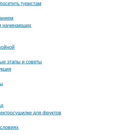
посетить туристам
ванием
ля начинающих
войной
ые этапы и советы
укция
ны
ид
электросушилке для фруктов
условиях