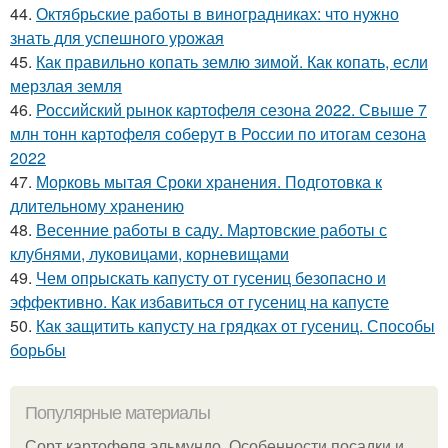
44.
Октябрьские работы в виноградниках: что нужно
знать для успешного урожая
45.
Как правильно копать землю зимой. Как копать, если
мерзлая земля
46.
Российский рынок картофеля сезона 2022. Свыше 7
млн тонн картофеля соберут в России по итогам сезона
2022
47.
Морковь мытая Сроки хранения. Подготовка к
длительному хранению
48.
Весенние работы в саду. Мартовские работы с
клубнями, луковицами, корневищами
49.
Чем опрыскать капусту от гусениц безопасно и
эффективно. Как избавиться от гусениц на капусте
50.
Как защитить капусту на грядках от гусениц. Способы
борьбы
Популярные материалы
Сорт картофеля эльмундо. Особенности посадки и