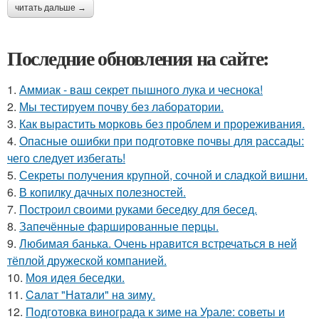
читать дальше →
Последние обновления на сайте:
1.
Аммиак - ваш секрет пышного лука и чеснока!
2.
Мы тестируем почву без лаборатории.
3.
Как вырастить морковь без проблем и прореживания.
4.
Опасные ошибки при подготовке почвы для рассады:
чего следует избегать!
5.
Секреты получения крупной, сочной и сладкой вишни.
6.
В копилку дачных полезностей.
7.
Построил своими руками беседку для бесед.
8.
Запечённые фаршированные перцы.
9.
Любимая банька. Очень нравится встречаться в ней
тёплой дружеской компанией.
10.
Моя идея беседки.
11.
Caлaт "Нaтaли" нa зиму.
12.
Подготовка винограда к зиме на Урале: советы и