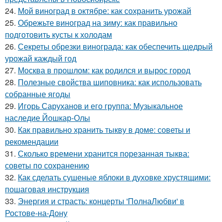
24.
Мой виноград в октябре: как сохранить урожай
25.
Обрежьте виноград на зиму: как правильно
подготовить кусты к холодам
26.
Секреты обрезки винограда: как обеспечить щедрый
урожай каждый год
27.
Москва в прошлом: как родился и вырос город
28.
Полезные свойства шиповника: как использовать
собранные ягоды
29.
Игорь Саруханов и его группа: Музыкальное
наследие Йошкар-Олы
30.
Как правильно хранить тыкву в доме: советы и
рекомендации
31.
Сколько времени хранится порезанная тыква:
советы по сохранению
32.
Как сделать сушеные яблоки в духовке хрустящими:
пошаговая инструкция
33.
Энергия и страсть: концерты 'ПолнаЛюбви' в
Ростове-на-Дону