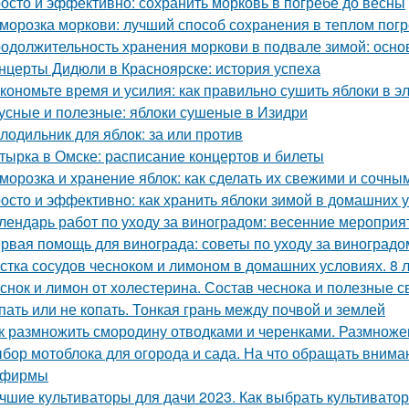
осто и эффективно: сохранить морковь в погребе до весны
морозка моркови: лучший способ сохранения в теплом пог
одолжительность хранения моркови в подвале зимой: осн
нцерты Дидюли в Красноярске: история успеха
кономьте время и усилия: как правильно сушить яблоки в 
усные и полезные: яблоки сушеные в Изидри
лодильник для яблок: за или против
тырка в Омске: расписание концертов и билеты
морозка и хранение яблок: как сделать их свежими и сочны
осто и эффективно: как хранить яблоки зимой в домашних 
лендарь работ по уходу за виноградом: весенние мероприя
рвая помощь для винограда: советы по уходу за виноградо
стка сосудов чесноком и лимоном в домашних условиях. 8 
снок и лимон от холестерина. Состав чеснока и полезные с
пать или не копать. Тонкая грань между почвой и землей
к размножить смородину отводками и черенками. Размнож
бор мотоблока для огорода и сада. На что обращать вниман
 фирмы
чшие культиваторы для дачи 2023. Как выбрать культиватор