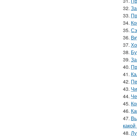
31.
Пр
32.
За
33.
Пр
34.
Ко
35.
Сэ
36.
Вк
37.
Хо
38.
Бу
39.
За
40.
Пр
41.
Ка
42.
Пе
43.
Чи
44.
Че
45.
Ко
46.
Ка
47.
Вы
какой
48.
Лу