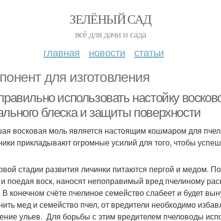
ЗЕЛЁНЫЙ САД
всё для дачи и сада
главная
новости
статьи
понент для изготовления
 правильно использовать настойку воско
ального блеска и защиты поверхности
ая восковая моль является настоящим кошмаром для пчел 
ники прикладывают огромные усилий для того, чтобы успеш
рвой стадии развития личинки питаются пергой и медом. П
 и поедая воск, наносят непоправимый вред пчелиному расп
. В конечном счёте пчелиное семейство слабеет и будет вын
нить мед и семейство пчел, от вредители необходимо избавл
ение ульев. Для борьбы с этим вредителем пчеловоды испо