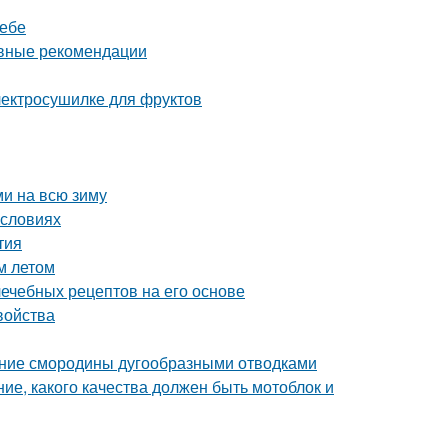
ребе
овные рекомендации
электросушилке для фруктов
ми на всю зиму
условиях
тия
м летом
лечебных рецептов на его основе
войства
ение смородины дугообразными отводками
ие, какого качества должен быть мотоблок и