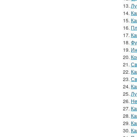
13.
Лу
14.
Ка
15.
Ка
16.
Пл
17.
Ка
18.
Фу
19.
Ин
20.
Ко
21.
Св
22.
Ка
23.
Св
24.
Ка
25.
Лу
26.
Не
27.
Ка
28.
Ка
29.
Ка
30.
Ка