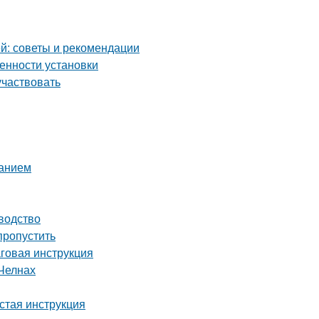
й: советы и рекомендации
енности установки
участвовать
ванием
водство
пропустить
аговая инструкция
Челнах
стая инструкция