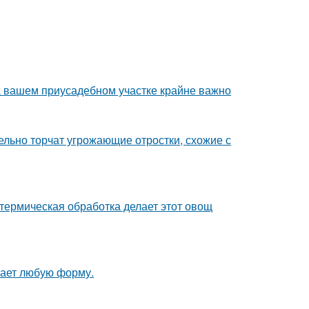
а вашем приусадебном участке крайне важно
тельно торчат угрожающие отростки, схожие с
 термическая обработка делает этот овощ
мает любую форму.