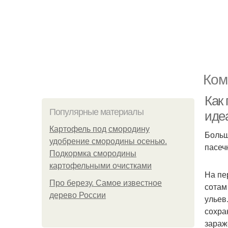
Ком
Как
Популярные материалы
иде
Картофель под смородину
Больш
удобрение смородины осенью.
пасеч
Подкормка смородины
картофельными очистками
На пе
Про березу. Самое известное
сотам
дерево России
ульев
сохра
зараж