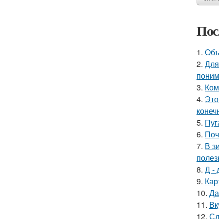
Пос
1.
Объ
2.
Для
поним
3.
Ком
4.
Это
конеч
5.
Пуг
6.
Поч
7.
В з
полез
8.
Д - 
9.
Кар
10.
Да
11.
Вк
12.
Сд