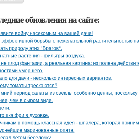
ледние обновления на сайте:
явите войну насекомым на вашей даче!
 эффективной борьбы с нежелательной растительностью н
ать природу этих "Врагов".
натные растения - фильтры воздуха.
 не плод фантазии, а реальная картина: из полена действи
ностями умершего.
ало для дачи - несколько интересных вариантов.
ему томаты трескаются?
имний период салаты из свёклы особенно ценны, поскольку
нее, чем в сыром виде.
дeти.
тошка фри в духовке.
чникам в помощь классная идея - шпалера, которая прини
уснейшие маринованные опята.
елал летом беседочку.