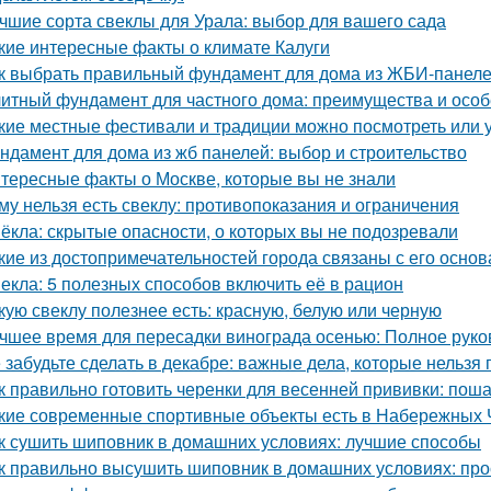
чшие сорта свеклы для Урала: выбор для вашего сада
кие интересные факты о климате Калуги
к выбрать правильный фундамент для дома из ЖБИ-панеле
итный фундамент для частного дома: преимущества и особ
кие местные фестивали и традиции можно посмотреть или 
ндамент для дома из жб панелей: выбор и строительство
тересные факты о Москве, которые вы не знали
му нельзя есть свеклу: противопоказания и ограничения
ёкла: скрытые опасности, о которых вы не подозревали
кие из достопримечательностей города связаны с его осно
екла: 5 полезных способов включить её в рацион
кую свеклу полезнее есть: красную, белую или черную
чшее время для пересадки винограда осенью: Полное руко
 забудьте сделать в декабре: важные дела, которые нельзя 
к правильно готовить черенки для весенней прививки: пош
кие современные спортивные объекты есть в Набережных 
к сушить шиповник в домашних условиях: лучшие способы
к правильно высушить шиповник в домашних условиях: про