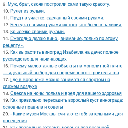
9.
Муж, брат, свояк построили сами такую красоту.
10.
Рулет из рульки.
11.
Пруд на участке, сделанный своими руками.
12.
Беседка своими руками их того, что было в наличии.
13.
Крылечко своими руками.
14.
Ежегодно делаю вино , внимание, только по этому
рецепту -.
15.
Как вырастить виноград Изабелла на даче: полное
руководство для начинающих
16.
Почему малоэтажные объекты на монолитной плите
— идеальный выбор для современного строительства
17.
Где в Воронеже можно заниматься спортом на
свежем воздухе
18.
Свекла на ночь: польза и вред для вашего здоровья
19.
Как правильно пересадить взрослый куст винограда:
основные правила и советы
20.
- Какие музеи Москвы считаются обязательными для
посещения
21.
Как правильно готовить черенки для весенней