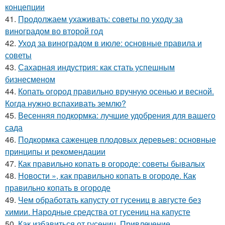
концепции
41.
Продолжаем ухаживать: советы по уходу за
виноградом во второй год
42.
Уход за виноградом в июле: основные правила и
советы
43.
Сахарная индустрия: как стать успешным
бизнесменом
44.
Копать огород правильно вручную осенью и весной.
Когда нужно вспахивать землю?
45.
Весенняя подкормка: лучшие удобрения для вашего
сада
46.
Подкормка саженцев плодовых деревьев: основные
принципы и рекомендации
47.
Как правильно копать в огороде: советы бывалых
48.
Новости », как правильно копать в огороде. Как
правильно копать в огороде
49.
Чем обработать капусту от гусениц в августе без
химии. Народные средства от гусениц на капусте
50.
Как избавиться от гусениц. Привлечение