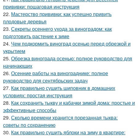
прививки: пошаговая инструкция
22.
Мастерство прививки: как успешно привить
плодовые деревья
23.
Секреты осеннего ухода за виноградом: как
подготовить растение к зиме
24.
Чем подкормить виноград осенью перед обрезкой и
укрытием
25.
Обрезка винограда осенью: полное руководство для
начинающих
26.
Осенние работы на винограднике: полное
руководство для сентябрьских задач
27.
Как правильно сушить шиповник в домашних
условиях: простая инструкция
28.
Как сохранить тыкву и кабачки зимой дома: простые и
эффективные способы
29.
Сколько времени хранится порезанная тыква:
советы по сохранению
30.
Как правильно сушить яблоки на зиму в квартире: