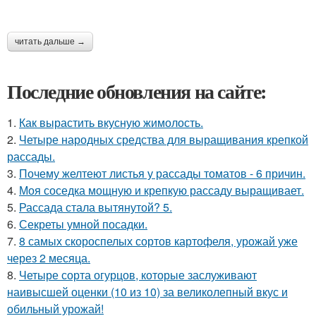
читать дальше →
Последние обновления на сайте:
1.
Как вырастить вкусную жимолость.
2.
Четыре народных средства для выращивания крепкой
рассады.
3.
Почему желтеют листья у рассады томатов - 6 причин.
4.
Моя соседка мощную и крепкую рассаду выращивает.
5.
Рассада стала вытянутой? 5.
6.
Секреты умной посадки.
7.
8 самых скороспелых сортов картофеля, урожай уже
через 2 месяца.
8.
Четыре сорта огурцов, которые заслуживают
наивысшей оценки (10 из 10) за великолепный вкус и
обильный урожай!