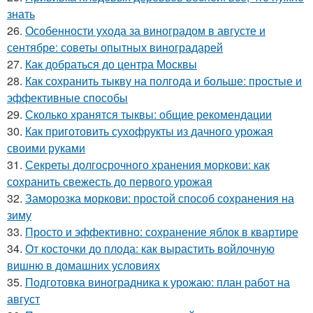
знать
26.
Особенности ухода за виноградом в августе и
сентябре: советы опытных виноградарей
27.
Как добраться до центра Москвы
28.
Как сохранить тыкву на полгода и больше: простые и
эффективные способы
29.
Сколько хранятся тыквы: общие рекомендации
30.
Как приготовить сухофрукты из дачного урожая
своими руками
31.
Секреты долгосрочного хранения моркови: как
сохранить свежесть до первого урожая
32.
Заморозка моркови: простой способ сохранения на
зиму
33.
Просто и эффективно: сохранение яблок в квартире
34.
От косточки до плода: как вырастить войлочную
вишню в домашних условиях
35.
Подготовка виноградника к урожаю: план работ на
август