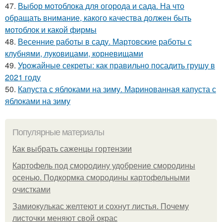
47.
Выбор мотоблока для огорода и сада. На что
обращать внимание, какого качества должен быть
мотоблок и какой фирмы
48.
Весенние работы в саду. Мартовские работы с
клубнями, луковицами, корневищами
49.
Урожайные секреты: как правильно посадить грушу в
2021 году
50.
Капуста с яблоками на зиму. Маринованная капуста с
яблоками на зиму
Популярные материалы
Как выбрать саженцы гортензии
Картофель под смородину удобрение смородины
осенью. Подкормка смородины картофельными
очистками
Замиокулькас желтеют и сохнут листья. Почему
листочки меняют свой окрас