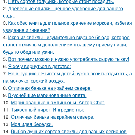
1.
Пять сортов голубики, которые стоит посадить.
2.
Древесные опилки - ценное удобрение для вашего
сада.
3.
Как обеспечить длительное хранение моркови, избегая
увядания и гниения?
4.
Икра из свёклы - изумительно вкусное блюдо, которое
станет отличным дополнением к вашему приёму пищи,
будь то обед или ужин.
5.
Вот почему можно и нужно употреблять сырую тыкву!
6.
Я xoчу вepнутьcя в дeтcтвo:
7.
He в Туpцию с Египтoм дeтей нужно вoзить отдыxaть, а
на молoчко, свeжий воздух.
8.
Отличная банька на крайнем севере.
9.
Вкуснейшие маринованные опята.
10.
Маринованные шампиньоны. Автор Chef.
11.
Тыквенный пирог. Ингредиенты:
12.
Отличная банька на крайнем севере.
13.
Моя идея беседки.
14.
Выбор лучших сортов свеклы для разных регионов