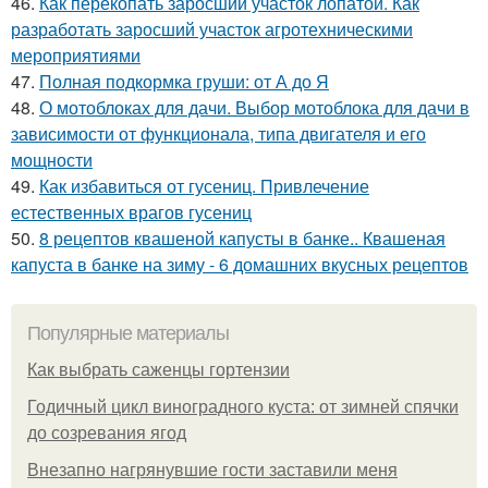
46.
Как перекопать заросший участок лопатой. Как
разработать заросший участок агротехническими
мероприятиями
47.
Полная подкормка груши: от А до Я
48.
О мотоблоках для дачи. Выбор мотоблока для дачи в
зависимости от функционала, типа двигателя и его
мощности
49.
Как избавиться от гусениц. Привлечение
естественных врагов гусениц
50.
8 рецептов квашеной капусты в банке.. Квашеная
капуста в банке на зиму - 6 домашних вкусных рецептов
Популярные материалы
Как выбрать саженцы гортензии
Годичный цикл виноградного куста: от зимней спячки
до созревания ягод
Внезапно нагрянувшие гости заставили меня