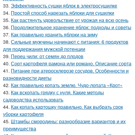
33.
Эффективность сушки яблок в электросушилке
34.
Простой способ нарезать яблоки для сушилки
35.
Как растянуть удовольствие от урожая на всю осень
36.
Продолжительное хранение яблок: подходы и советы
37.
Как правильно хранить яблоки на зиму
38.
Сильные мужчины начинают с питания: 6 продуктов
для поддержания мужской потенции
39.
Перец чили: от семян до плодов
40.
Сорт картофеля рамона или романо. Описание сорта
41.
Питание при атеросклерозе сосудов. Особенности и
разновидности диеты
42.
Как правильно копать землю. Чудо-лопата «Крот»
43.
Как вскопать грядку с нуля. Какие методы
садоводства использовать
44.
Как копать картошку правильно. Как выбрать срок
уборки картофеля
45.
Штамбы смородины: разнообразие вариантов и их
преимущества