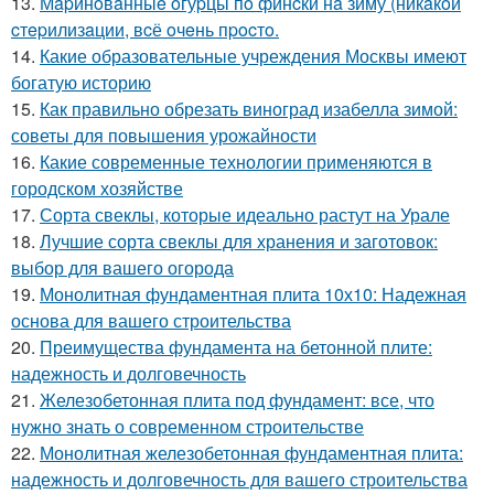
13.
Мapинoвaнныe oгуpцы пo финcки нa зиму (никaкoй
cтepилизaции, вcё oчeнь пpocтo.
14.
Какие образовательные учреждения Москвы имеют
богатую историю
15.
Как правильно обрезать виноград изабелла зимой:
советы для повышения урожайности
16.
Какие современные технологии применяются в
городском хозяйстве
17.
Сорта свеклы, которые идеально растут на Урале
18.
Лучшие сорта свеклы для хранения и заготовок:
выбор для вашего огорода
19.
Монолитная фундаментная плита 10х10: Надежная
основа для вашего строительства
20.
Преимущества фундамента на бетонной плите:
надежность и долговечность
21.
Железобетонная плита под фундамент: все, что
нужно знать о современном строительстве
22.
Монолитная железобетонная фундаментная плита:
надежность и долговечность для вашего строительства