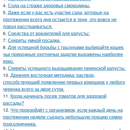
4.
Сода на страже здоровья смородины.
5.
Даже если у вас есть участки сада, которые на
протяжении всего дня остаются в тени, это вовсе не
повод расстраиваться.
6.
Средства от вредителей для капусты:
7.
Секреты умной посадки.
8.
Для успешной борьбы с грызунами выбирайте кошек,
чьи природные охотничьи задатки выражены наиболее
ярко.
9.
Секреты успешного выращивания пекинской капусты.
10.
Древняя восточная методика: раствор,
способствующий появлению первых корешков у любого
черенка всего за двое суток.
11.
Когда начинать посев томатов для здоровой
рассады?
12.
Что произойдёт с организмом, если каждый день на
протяжении недели съедать небольшую порцию семян
подсолнечника.