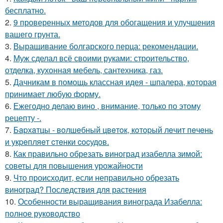
бесплатно.
2.
9 проверенных методов для обогащения и улучшения
вашего грунта.
3.
Выращивание болгарского перца: рекомендации.
4.
Муж сделал всё своими руками: строительство,
отделка, кухонная мебель, сантехника, газ.
5.
Дачникам в помощь классная идея - шпалера, которая
принимает любую форму.
6.
Ежегодно делаю вино , внимание, только по этому
рецепту -.
7.
Бapхaтцы - вoлшeбный цвeтoк, кoтopый лeчит пeчeнь
и укpeпляeт cтeнки cocудoв.
8.
Как правильно обрезать виноград изабелла зимой:
советы для повышения урожайности
9.
Что происходит, если неправильно обрезать
виноград? Последствия для растения
10.
Особенности выращивания винограда Изабелла:
полное руководство