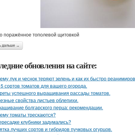
о поражённое тополевой щитовкой
ь дальше →
ледние обновления на сайте:
ему лук и чеснок теряют зелень и как их быстро реанимиров
 5 сортов томатов для вашего огорода.
реты успешного выращивания рассады томатов.
езные свойства листьев облепихи.
ащивание болгарского перца: рекомендации.
ему томаты трескаются?
ересадке клубники задумались?
ятка лучших сортов и гибридов пучковых огурцов.