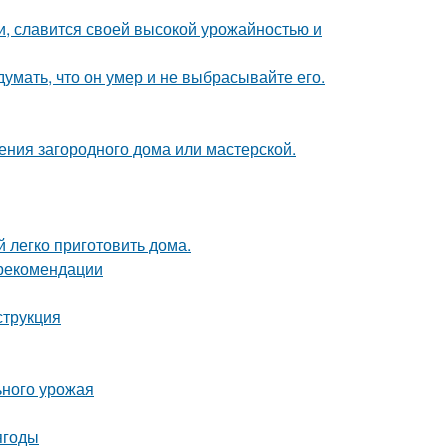
и, славится своей высокой урожайностью и
умать, что он умер и не выбрасывайте его.
ения загородного дома или мастерской.
 легко приготовить дома.
 рекомендации
струкция
ьного урожая
ягоды