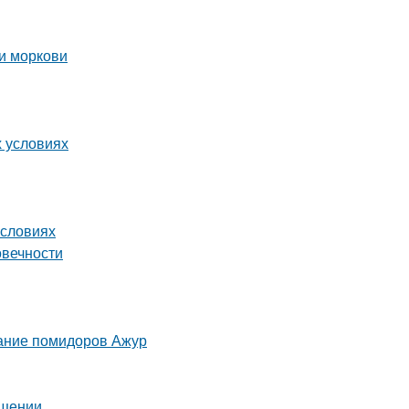
и моркови
х условиях
условиях
овечности
сание помидоров Ажур
ещении