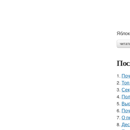
Яблок
читат
Пос
1.
Поч
2.
Топ
3.
Сек
4.
Пол
5.
Выр
6.
Поч
7.
О п
8.
Дес