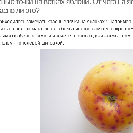
ные точки на ветках яблони. От чего на 
асно ли это?
риходилось замечать красные точки на яблоках? Например, 
тить на полках магазинов, в большинстве случаев покрыт им
выми особенностями, а является прямым доказательством 
телем - тополевой щитовкой.