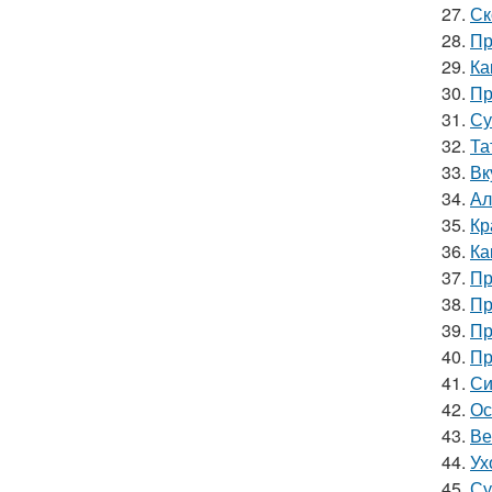
27.
Ск
28.
Пр
29.
Ка
30.
Пр
31.
Су
32.
Та
33.
Вк
34.
Ал
35.
Кр
36.
Ка
37.
Пр
38.
Пр
39.
Пр
40.
Пр
41.
Си
42.
Ос
43.
Ве
44.
Ух
45.
Су