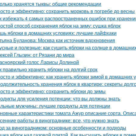
олько хранятся тыквы: общие рекомендации
осто и эффективно: сохранить морковь в погребе до весны
к избежать 4 самых распространенных ошибок при хранени
остой способ сохранения яблок на зиму: сушка яблок
шь яблоки в домашних условиях: лучшие лайфхаки
тьяна Буланова: Москва как источник вдохновения
усные и полезные: как сушить яблоки на солнце в домашни
ексей Глызин: от Рязани до мира
асноярский голос Ларисы Долиной
к правильно хранить яблоки на долгий срок
осто и эффективно: как хранить яблоки зимой в домашних 
одолжительность хранения яблок в квартире: секреты долг
осто и эффективно: сохранить яблоки до зимы
одукты для усиления потенции: что вы должны знать
льные мужчины: лучшие продукты для потенции
новные характеристики томата Ажур описание сорта. Опи
сенние работы в винограднике: все, что нужно знать
од за виноградником: основные особенности и подходы
шка яблок над газовой плитой. Как высушить яблоки в пом