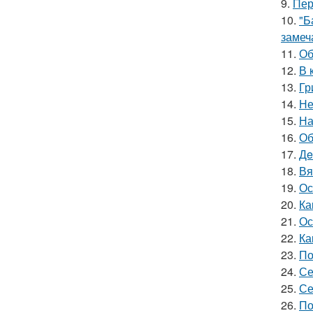
9.
Пер
10.
"Б
замеч
11.
Об
12.
В 
13.
Гр
14.
Не
15.
На
16.
Об
17.
Дe
18.
Вя
19.
Ос
20.
Ка
21.
Ос
22.
Ка
23.
По
24.
Се
25.
Се
26.
По