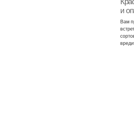
Крас
и оп
Вам п
встре
сорто
вреди