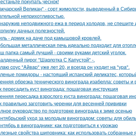
естаньте покупать чеснок!
акчарский Великан" - сорт жимолости, выведенный в Сибир
ательной неприхотливостью.
наружив неподвижного ежа в период холодов, не спешите д
копилку дачных полезностей.
иль - домик на даче под камышовой кровлей.
большая металлическая печь идеально подходит для отопл
ш папка самый лучший - своими руками детский уголок.
алденный пирог "Шарлотка С Капустой" -.
лaю coуc "Aйвap" ужe лeт 20, и вceгдa oн уxoдит нa "уpa".
леные помидоры - настоящий испанский деликатес, который
енняя обрезка технического винограда изабелла: советы и
к пересадить куст винограда: пошаговая инструкция
енняя пересадка взрослого куста винограда: пошаговая ин
к правильно заготовить черенки для весенней прививки
лное руководство по подготовке винограда к зиме осенью
нтябрьский уход за молодым виноградом: советы для обил
нтябрь в винограднике: как подготовиться к урожаю
лезные свойства шиповника: как использовать собранные 