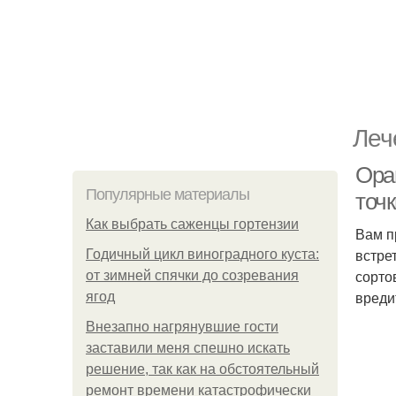
Леч
Ора
Популярные материалы
точк
Как выбрать саженцы гортензии
Вам п
встре
Годичный цикл виноградного куста:
сорто
от зимней спячки до созревания
вреди
ягод
Внезапно нагрянувшие гости
заставили меня спешно искать
решение, так как на обстоятельный
ремонт времени катастрофически