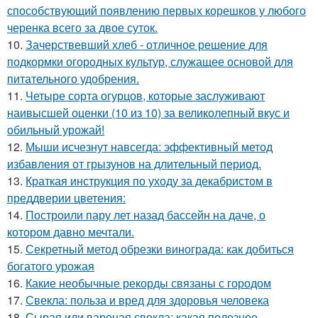
способствующий появлению первых корешков у любого
черенка всего за двое суток.
10.
Зачерствевший хлеб - отличное решение для
подкормки огородных культур, служащее основой для
питательного удобрения.
11.
Четыре сорта огурцов, которые заслуживают
наивысшей оценки (10 из 10) за великолепный вкус и
обильный урожай!
12.
Мыши исчезнут навсегда: эффективный метод
избавления от грызунов на длительный период.
13.
Краткая инструкция по уходу за декабристом в
преддверии цветения:
14.
Построили пару лет назад бассейн на даче, о
котором давно мечтали.
15.
Секретный метод обрезки винограда: как добиться
богатого урожая
16.
Какие необычные рекорды связаны с городом
17.
Свекла: польза и вред для здоровья человека
18.
Сырая или вареная свекла: какая полезнее