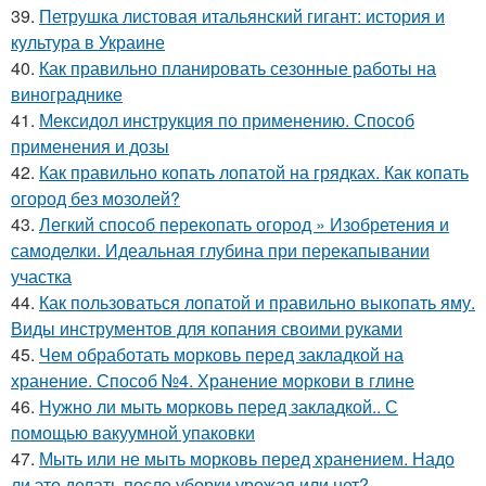
39.
Петрушка листовая итальянский гигант: история и
культура в Украине
40.
Как правильно планировать сезонные работы на
винограднике
41.
Мексидол инструкция по применению. Способ
применения и дозы
42.
Как правильно копать лопатой на грядках. Как копать
огород без мозолей?
43.
Легкий способ перекопать огород » Изобретения и
самоделки. Идеальная глубина при перекапывании
участка
44.
Как пользоваться лопатой и правильно выкопать яму.
Виды инструментов для копания своими руками
45.
Чем обработать морковь перед закладкой на
хранение. Способ №4. Хранение моркови в глине
46.
Нужно ли мыть морковь перед закладкой.. С
помощью вакуумной упаковки
47.
Мыть или не мыть морковь перед хранением. Надо
ли это делать после уборки урожая или нет?