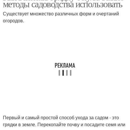
методы садоводства использовать
ограждение
Существует множество различных форм и очертаний
огородов.
Грядки в огороде
Борта для грядок
Ограждения для грядок
Первый и самый простой способ ухода за садом - это
грядки в земле. Перекопайте почву и посадите семя или