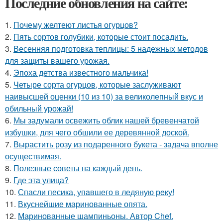
Последние обновления на сайте:
1.
Почему желтеют листья огурцов?
2.
Пять сортов голубики, которые стоит посадить.
3.
Весенняя подготовка теплицы: 5 надежных методов
для защиты вашего урожая.
4.
Эпоха детства известного мальчика!
5.
Четыре сорта огурцов, которые заслуживают
наивысшей оценки (10 из 10) за великолепный вкус и
обильный урожай!
6.
Мы задумали освежить облик нашей бревенчатой
избушки, для чего обшили ее деревянной доской.
7.
Вырастить розу из подаренного букета - задача вполне
осуществимая.
8.
Полезные советы на каждый день.
9.
Где этa улица?
10.
Спасли песика, упaвшего в ледяную рeку!
11.
Вкуснейшие маринованные опята.
12.
Маринованные шампиньоны. Автор Chef.