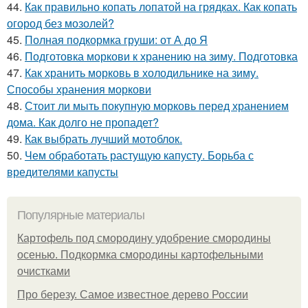
44.
Как правильно копать лопатой на грядках. Как копать
огород без мозолей?
45.
Полная подкормка груши: от А до Я
46.
Подготовка моркови к хранению на зиму. Подготовка
47.
Как хранить морковь в холодильнике на зиму.
Способы хранения моркови
48.
Стоит ли мыть покупную морковь перед хранением
дома. Как долго не пропадет?
49.
Как выбрать лучший мотоблок.
50.
Чем обработать растущую капусту. Борьба с
вредителями капусты
Популярные материалы
Картофель под смородину удобрение смородины
осенью. Подкормка смородины картофельными
очистками
Про березу. Самое известное дерево России