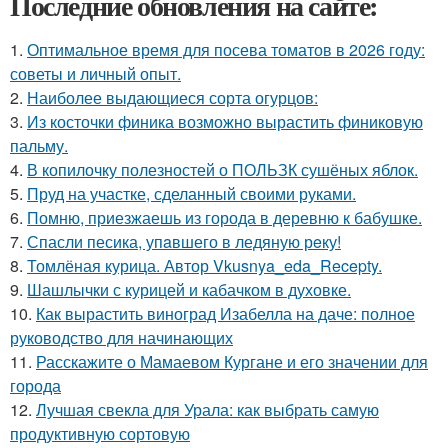
Последние обновления на сайте:
1.
Оптимальное время для посева томатов в 2026 году:
советы и личный опыт.
2.
Наиболее выдающиеся сорта огурцов:
3.
Из косточки финика возможно вырастить финиковую
пальму.
4.
В копилочку полезностей о ПОЛЬЗК сушёных яблок.
5.
Пруд на участке, сделанный своими руками.
6.
Помню, приезжаешь из города в деревню к бабушке.
7.
Спасли песика, упaвшего в ледяную рeку!
8.
Томлёная курица. Автор Vkusnya_eda_Recepty.
9.
Шашлычки с курицей и кабачком в духовке.
10.
Как вырастить виноград Изабелла на даче: полное
руководство для начинающих
11.
Расскажите о Мамаевом Кургане и его значении для
города
12.
Лучшая свекла для Урала: как выбрать самую
продуктивную сортовую