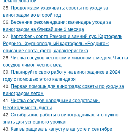
землю лопатой
35.
Продолжаем ухаживать: советы по уходу за
виноградом во второй год
36.
Весенние рекомендации: календарь ухода за
виноградом на ближайшие 3 месяца
37.
Картофель сорта Рамона и зимний лук. Картофель
Родриго. Крупноплодный картофель «Родриго»:
описание сорта, фото, характеристика
38.
Чистка сосудов чесноком и лимоном с медом. Чистка
сосудов лимон чеснок мед
39.
Планируйте свою работу на винограднике в 2024
году с помощью этого календаря
40.
Первая помощь для винограда: советы по уходу за
виноградом летом
41.
Чистка сосудов народными средствами.
Необходимость диеты
42.
Октябрьские работы в виноградниках: что нужно
знать для успешного урожая
43.
Как выращивать капусту в августе и сентябре