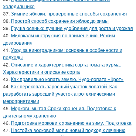
холодильнике
37.
Зимние яблоки: проверенные способы сохранения
38.
Простой способ сохранения яблок до зимы
39.
Груша осенью: лучшие удобрения для роста и урожая
40.
Мидокалм инструкция по применению. Режим
дозирования
41.
Уход за виноградником: основные особенности и
подходы
42.
Описание и характеристика сорта томата хурма.
Характеристики и описание сорта
43.
Как правильно копать землю. Чудо-лопата «Крот»
44.
Как перекопать заросший участок лопатой. Как
разработать заросший участок агротехническими
мероприятиями
45.
Морковь мытая Сроки хранения. Подготовка к
длительному хранению
46.
Подготовка моркови к хранению на зиму. Подготовка
47.
Настойка восковой моли: новый подход к лечению