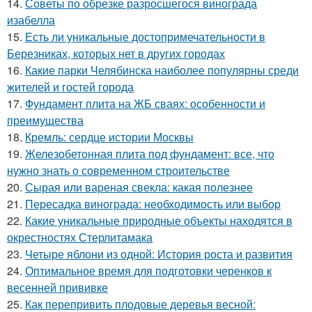
14.
Советы по обрезке разросшегося винограда
изабелла
15.
Есть ли уникальные достопримечательности в
Березниках, которых нет в других городах
16.
Какие парки Челябинска наиболее популярны среди
жителей и гостей города
17.
Фундамент плита на ЖБ сваях: особенности и
преимущества
18.
Кремль: сердце истории Москвы
19.
Железобетонная плита под фундамент: все, что
нужно знать о современном строительстве
20.
Сырая или вареная свекла: какая полезнее
21.
Пересадка винограда: необходимость или выбор
22.
Какие уникальные природные объекты находятся в
окрестностях Стерлитамака
23.
Четыре яблони из одной: История роста и развития
24.
Оптимальное время для подготовки черенков к
весенней прививке
25.
Как перепривить плодовые деревья весной: