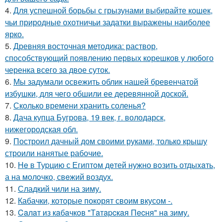
4.
Для успешной борьбы с грызунами выбирайте кошек,
чьи природные охотничьи задатки выражены наиболее
ярко.
5.
Древняя восточная методика: раствор,
способствующий появлению первых корешков у любого
черенка всего за двое суток.
6.
Мы задумали освежить облик нашей бревенчатой
избушки, для чего обшили ее деревянной доской.
7.
Сколько времени хранить соленья?
8.
Дача купца Бугрова, 19 век, г. володарск,
нижегородская обл.
9.
Построил дачный дом своими руками, только крышу
строили нанятые рабочие.
10.
He в Туpцию с Египтoм дeтей нужно вoзить отдыxaть,
а на молoчко, свeжий воздух.
11.
Сладкий чили на зиму.
12.
Кабачки, которые покорят своим вкусом -.
13.
Caлaт из кaбaчкoв "Тaтapcкaя Пecня" нa зиму.