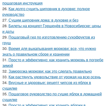
пошаговая инструкция
26.
Как долго сушить шиповник в духовке: полное
руководство
27.
Сушим шиповник дома: в духовке и без
28.
Билеты на концерт Горшенёв в Новосибирске: цены
и даты
29.
Пошаговый гид по изготовлению сухофруктов из
груш
30.
Время для выкапывания моркови: все, что нужно
знать о правильном сборе и хранении
31.
Просто и эффективно: как хранить морковь в погребе
зимой
32.
Заморозка моркови: как это сделать правильно
33.
Как растянуть удовольствие от урожая на всю осень
34.
Вкусные и здоровые: рецепт чипсов из яблок в
сушилке
35.
Пошаговое руководство по сушке яблок в домашней
сушилке
36.
Просто и эффективно: как хранить яблоки в