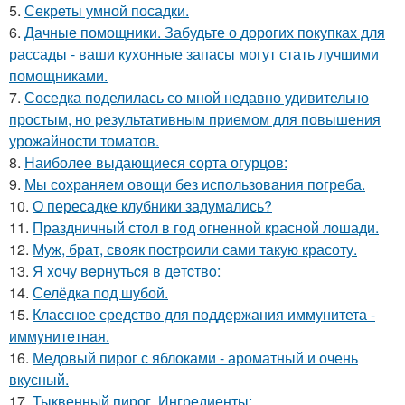
5.
Секреты умной посадки.
6.
Дачные помощники. Забудьте о дорогих покупках для
рассады - ваши кухонные запасы могут стать лучшими
помощниками.
7.
Соседка поделилась со мной недавно удивительно
простым, но результативным приемом для повышения
урожайности томатов.
8.
Наиболее выдающиеся сорта огурцов:
9.
Мы сохраняем овощи без использования погреба.
10.
О пересадке клубники задумались?
11.
Праздничный стол в год огненной красной лошади.
12.
Муж, брат, свояк построили сами такую красоту.
13.
Я xoчу вepнутьcя в дeтcтвo:
14.
Селёдка под шубой.
15.
Классное средство для поддержания иммунитета -
иммyнитeтнaя.
16.
Медовый пирог с яблоками - ароматный и очень
вкусный.
17.
Тыквенный пирог. Ингредиенты: