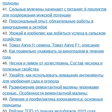
подходы
41.
Сильные мужчины начинают с питания: 6 продуктов
для поддержания мужской потенции
42.
Персональный опыт: обязательные работы в
винограднике в октябре
43.
Урожай в изобилии: как добиться успеха в сельском
хозяйстве
44.
Томат Ажур f1 семена. Томат Ажур F1: описание
45.
Как правильно ухаживать за виноградом в течение
года
46.
Чеснок и лимон от холестерина. Состав чеснока и
полезные свойства
47.
Узнайте, как использовать домашние ингредиенты
для удобрения сада и огорода
48.
Размножение ремонтантной малины черенками
осенью.. Особенности ремонтантной малины:
49.
Лечение и профилактика коронавируса: основные
принципы
50.
Рейтинг ТОП-10 лучших мотоблоков 2023 года.