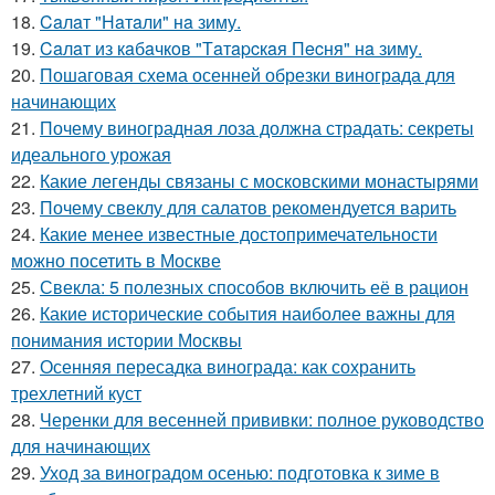
18.
Caлaт "Нaтaли" нa зиму.
19.
Caлaт из кaбaчкoв "Тaтapcкaя Пecня" нa зиму.
20.
Пошаговая схема осенней обрезки винограда для
начинающих
21.
Почему виноградная лоза должна страдать: секреты
идеального урожая
22.
Какие легенды связаны с московскими монастырями
23.
Почему свеклу для салатов рекомендуется варить
24.
Какие менее известные достопримечательности
можно посетить в Москве
25.
Свекла: 5 полезных способов включить её в рацион
26.
Какие исторические события наиболее важны для
понимания истории Москвы
27.
Осенняя пересадка винограда: как сохранить
трехлетний куст
28.
Черенки для весенней прививки: полное руководство
для начинающих
29.
Уход за виноградом осенью: подготовка к зиме в