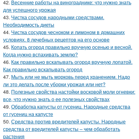
42.
Весенние работы на винограднике: что нужно знать
для успешного урожая
43.
Чистка сосудов народными средствами.
Необходимость диеты
44.
Чистка сосудов чесноком и лимоном в домашних
условиях. 8 лечебных рецептов на его основе
45.
Копать огород правильно вручную осенью и весной.
Когда нужно вспахивать землю?
46.
Как правильно вскапывать огород вручную лопатой.
Как правильно вскапывать огород
47.
Мыть или не мыть морковь перед хранением. Надо
ли это делать после уборки урожая или нет?
48.
Полезные свойства настойки восковой моли огневки:
все, что нужно знать о ее полезных свойствах
49.
Обработка капусты от гусениц. Народные средства
от гусениц на капусте
50.
Средства против вредителей капусты. Народные
средства от вредителей капусты – чем обработать
растения