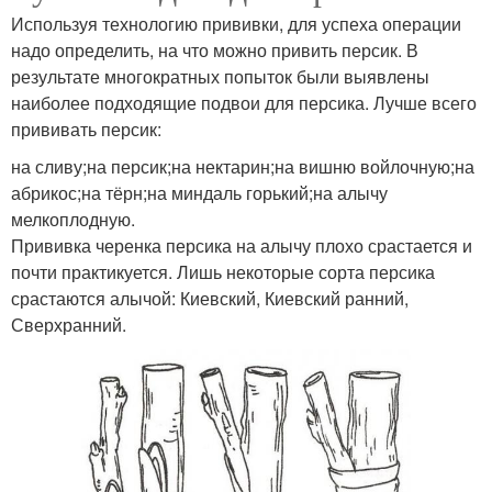
Используя технологию прививки, для успеха операции
надо определить, на что можно привить персик. В
результате многократных попыток были выявлены
наиболее подходящие подвои для персика. Лучше всего
прививать персик:
на сливу;на персик;на нектарин;на вишню войлочную;на
абрикос;на тёрн;на миндаль горький;на алычу
мелкоплодную.
Прививка черенка персика на алычу плохо срастается и
почти практикуется. Лишь некоторые сорта персика
срастаются алычой: Киевский, Киевский ранний,
Сверхранний.