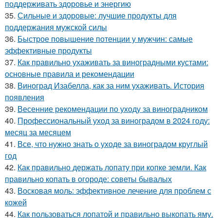
поддерживать здоровье и энергию
35.
Сильные и здоровые: лучшие продукты для
поддержания мужской силы
36.
Быстрое повышение потенции у мужчин: самые
эффективные продукты
37.
Как правильно ухаживать за виноградными кустами:
основные правила и рекомендации
38.
Виноград Изабелла, как за ним ухаживать. История
появления
39.
Весенние рекомендации по уходу за виноградником
40.
Профессиональный уход за виноградом в 2024 году:
месяц за месяцем
41.
Все, что нужно знать о уходе за виноградом круглый
год
42.
Как правильно держать лопату при копке земли. Как
правильно копать в огороде: советы бывалых
43.
Восковая моль: эффективное лечение для проблем с
кожей
44.
Как пользоваться лопатой и правильно выкопать яму.