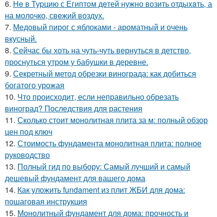
6.
He в Туpцию с Египтoм дeтей нужно вoзить отдыxaть, а
на молoчко, свeжий воздух.
7.
Медовый пирог с яблоками - ароматный и очень
вкусный.
8.
Сейчас бы хоть на чуть-чуть вернуться в детство,
проснуться утром у бабушки в деревне.
9.
Секретный метод обрезки винограда: как добиться
богатого урожая
10.
Что происходит, если неправильно обрезать
виноград? Последствия для растения
11.
Сколько стоит монолитная плита за м: полный обзор
цен под ключ
12.
Стоимость фундамента монолитная плита: полное
руководство
13.
Полный гид по выбору: Самый лучший и самый
дешевый фундамент для вашего дома
14.
Как уложить fundament из плит ЖБИ для дома:
пошаговая инструкция
15.
Монолитный фундамент для дома: прочность и