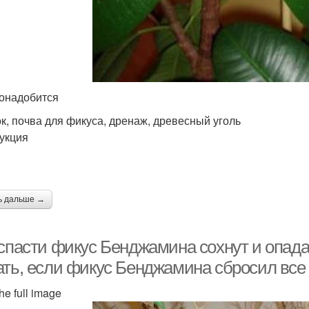
онадобится
к, почва для фикуса, дренаж, древесный уголь
укция
ь дальше →
спасти фикус Бенджамина сохнут и опадаю
ать, если фикус Бенджамина сбросил все
he full image