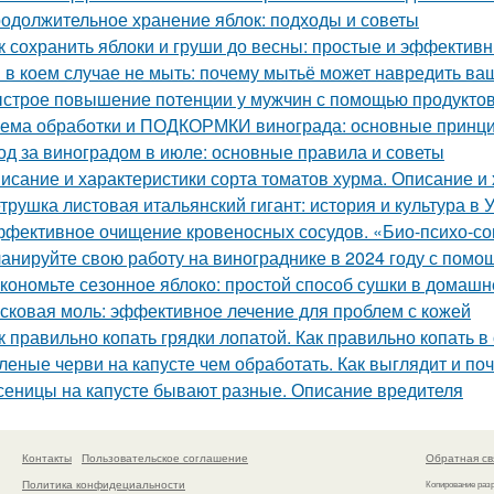
одолжительное хранение яблок: подходы и советы
к сохранить яблоки и груши до весны: простые и эффектив
 в коем случае не мыть: почему мытьё может навредить в
строе повышение потенции у мужчин с помощью продукто
ема обработки и ПОДКОРМКИ винограда: основные принци
од за виноградом в июле: основные правила и советы
исание и характеристики сорта томатов хурма. Описание и 
трушка листовая итальянский гигант: история и культура в 
фективное очищение кровеносных сосудов. «Био-психо-со
анируйте свою работу на винограднике в 2024 году с помо
кономьте сезонное яблоко: простой способ сушки в домашн
сковая моль: эффективное лечение для проблем с кожей
к правильно копать грядки лопатой. Как правильно копать 
леные черви на капусте чем обработать. Как выглядит и по
сеницы на капусте бывают разные. Описание вредителя
Контакты
Пользовательское соглашение
Обратная св
Политика конфидециальности
Копирование раз