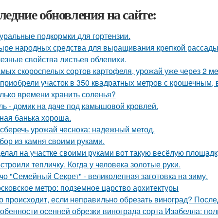
ледние обновления на сайте:
уральные подкормки для гортензии.
ыре народных средства для выращивания крепкой рассады
езные свойства листьев облепихи.
амых скороспелых сортов картофеля, урожай уже через 2 ме
приобрели участок в 350 квадратных метров с крошечным,
лько времени хранить соленья?
ль - домик на даче под камышовой кровлей.
ная банька хороша.
 сберечь урожай чеснока: надежный метод.
бор из камня своими руками.
елал на участке своими руками вот такую весёлую площадк
строили тепличку. Когда у человека золотые руки.
чо "Семейный Секрет" - великолепная заготовка на зиму.
сковское метро: подземное царство архитектуры
о происходит, если неправильно обрезать виноград? После
обенности осенней обрезки винограда сорта Изабелла: пол