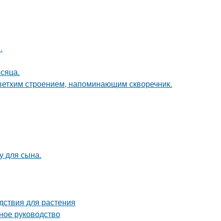
.
сяца.
 ветхим строением, напоминающим скворечник.
у для сына.
дствия для растения
ное руководство