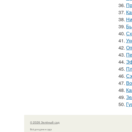
36.
Пр
37.
Ка
38.
Ни
39.
Бы
40.
Сх
41.
Ух
42.
Оп
43.
Пе
44.
Эф
45.
Пл
46.
Сэ
47.
Во
48.
Ка
49.
Зе
50.
Гу
© 2026 Зелёный сад
Всё для дачи и сада