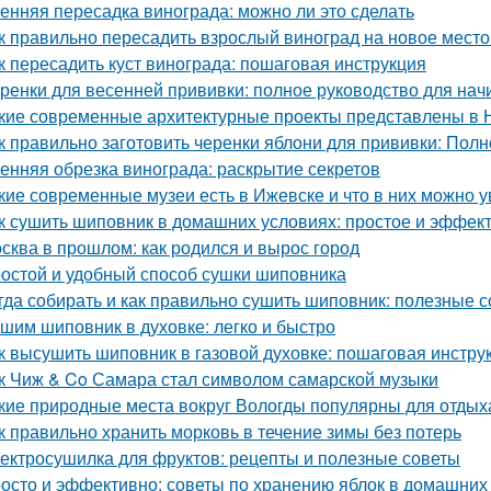
енняя пересадка винограда: можно ли это сделать
к правильно пересадить взрослый виноград на новое место
к пересадить куст винограда: пошаговая инструкция
ренки для весенней прививки: полное руководство для на
кие современные архитектурные проекты представлены в 
к правильно заготовить черенки яблони для прививки: Пол
енняя обрезка винограда: раскрытие секретов
кие современные музеи есть в Ижевске и что в них можно у
к сушить шиповник в домашних условиях: простое и эффек
сква в прошлом: как родился и вырос город
остой и удобный способ сушки шиповника
гда собирать и как правильно сушить шиповник: полезные с
шим шиповник в духовке: легко и быстро
к высушить шиповник в газовой духовке: пошаговая инстру
к Чиж & Co Самара стал символом самарской музыки
кие природные места вокруг Вологды популярны для отдых
к правильно хранить морковь в течение зимы без потерь
ектросушилка для фруктов: рецепты и полезные советы
осто и эффективно: советы по хранению яблок в домашних