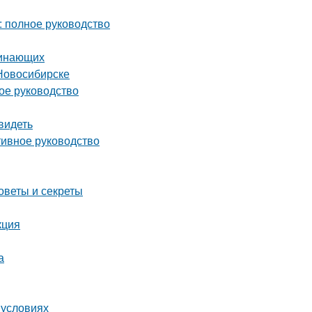
: полное руководство
чинающих
Новосибирске
ное руководство
видеть
тивное руководство
оветы и секреты
кция
а
 условиях