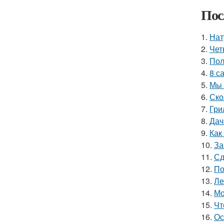
Пос
1.
Нат
2.
Чет
3.
Пол
4.
8 с
5.
Мы 
6.
Ско
7.
Гри
8.
Дач
9.
Как
10.
За
11.
Сд
12.
По
13.
Ле
14.
Мо
15.
Чт
16.
Ос