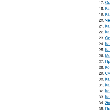
17.
Ос
18.
Ка
19.
Ка
20.
Че
21.
Ка
22.
Ка
23.
Ос
24.
Ка
25.
Ка
26.
Мо
27.
Пр
28.
Ко
29.
Су
30.
Ка
31.
Ка
32.
Ка
33.
Ка
34.
Эл
35.
Пр