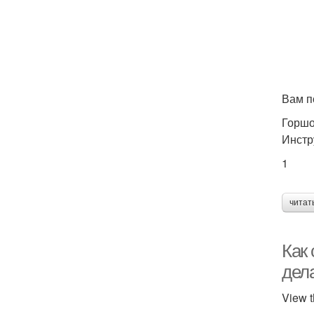
Вам п
Горшо
Инстр
1
читат
Как 
дел
View t