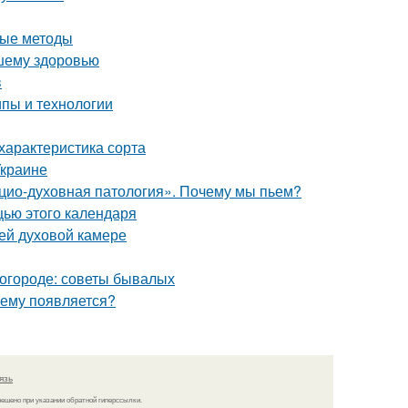
ные методы
ашему здоровью
в
пы и технологии
характеристика сорта
Украине
цио-духовная патология». Почему мы пьем?
щью этого календаря
ей духовой камере
в огороде: советы бывалых
чему появляется?
язь
решено при указании обратной гиперссылки.