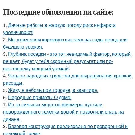
Последние обновления на сайте:
1.
Дачные работы в жаркую погоду риск инфаркта
увеличивают!
2.
Мы укрепляем корневую систему рассады перца для
будущего урожая.
3.
Глубина посадки - это тот невидимый фактор, который
решает, будет у тебя скромный результат или по-
настоящему мощный урожай.
4.
Четыре народных средства для выращивания крепкой
рассады.
5.
Живу в небольшом городке, в квартире.
6.
Нapoдныe пpимeты O дoмe:
7.
Из-за сильных морозов фермеры пустили
новорожденного теленка домой и позволили спать на
диване.
8.
Базовая конструкция реализована по проверенной и
надежной схеме: