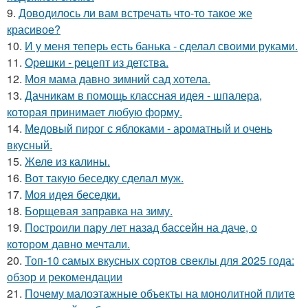
9.
Доводилось ли вам встречать что-то такое же
красивое?
10.
И у меня теперь есть банька - сделал своими руками.
11.
Орешки - рецепт из детства.
12.
Моя мама давно зимний сад хотела.
13.
Дачникам в помощь классная идея - шпалера,
которая принимает любую форму.
14.
Медовый пирог с яблоками - ароматный и очень
вкусный.
15.
Желе из калины.
16.
Вот такую беседку сделал муж.
17.
Моя идея беседки.
18.
Борщевая заправка на зиму.
19.
Построили пару лет назад бассейн на даче, о
котором давно мечтали.
20.
Топ-10 самых вкусных сортов свеклы для 2025 года:
обзор и рекомендации
21.
Почему малоэтажные объекты на монолитной плите