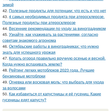
зимой
42.
Полезные продукты для потенции: что есть и что нет
43.
4 самых необходимых продукта при атеросклерозе.
Полезные продукты при атеросклерозе
44.
Весенние рекомендации по уходу за виноградником
45.
Узнайте, как ухаживать за растениями, согласно
советам знакомого агронома
46.
Октябрьские работы в виноградниках: что нужно
знать для успешного урожая
47.
Копать огород правильно вручную осенью и весной.
Когда нужно вспахивать землю?
48.
Рейтинг легких мотоблоков 2023 года. Лучшие
бензиновые мотоблоки
49.
Огневка или восковая моль: что выбрать для ухода
за волосами
50.
Как избавиться от капустницы и её гусениц. Какие
гусеницы едят капусту?