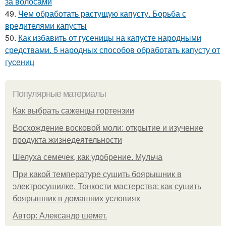
за волосами
49.
Чем обработать растущую капусту. Борьба с
вредителями капусты
50.
Как избавить от гусеницы на капусте народными
средствами. 5 народных способов обработать капусту от
гусениц
Популярные материалы
Как выбрать саженцы гортензии
Восхождение восковой моли: открытие и изучение
продукта жизнедеятельности
Шелуха семечек, как удобрение. Мульча
При какой температуре сушить боярышник в
электросушилке. Тонкости мастерства: как сушить
боярышник в домашних условиях
Автор: Александр шемет.