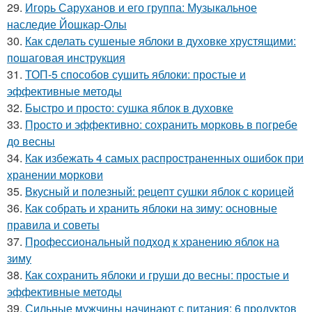
29.
Игорь Саруханов и его группа: Музыкальное
наследие Йошкар-Олы
30.
Как сделать сушеные яблоки в духовке хрустящими:
пошаговая инструкция
31.
ТОП-5 способов сушить яблоки: простые и
эффективные методы
32.
Быстро и просто: сушка яблок в духовке
33.
Просто и эффективно: сохранить морковь в погребе
до весны
34.
Как избежать 4 самых распространенных ошибок при
хранении моркови
35.
Вкусный и полезный: рецепт сушки яблок с корицей
36.
Как собрать и хранить яблоки на зиму: основные
правила и советы
37.
Профессиональный подход к хранению яблок на
зиму
38.
Как сохранить яблоки и груши до весны: простые и
эффективные методы
39.
Сильные мужчины начинают с питания: 6 продуктов