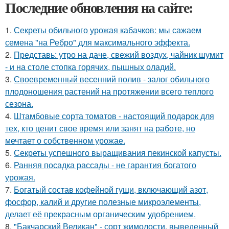
Последние обновления на сайте:
1.
Секреты обильного урожая кабачков: мы сажаем
семена "на Ребро" для максимального эффекта.
2.
Представь: утро на даче, свежий воздух, чайник шумит
- и на столе стопка горячих, пышных оладий.
3.
Своевременный весенний полив - залог обильного
плодоношения растений на протяжении всего теплого
сезона.
4.
Штамбовые сорта томатов - настоящий подарок для
тех, кто ценит свое время или занят на работе, но
мечтает о собственном урожае.
5.
Секреты успешного выращивания пекинской капусты.
6.
Ранняя посадка рассады - не гарантия богатого
урожая.
7.
Богатый состав кофейной гущи, включающий азот,
фосфор, калий и другие полезные микроэлементы,
делает её прекрасным органическим удобрением.
8.
"Бакчарский Великан" - сорт жимолости, выведенный