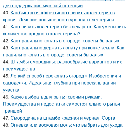
для поддержания мужской потенции
40.
Как быстро и эффективно снизить холестерин в
крови.. Лечение повышенного уровня холестерина
41.
Как снизить холестерин без лекарств. Как уменьшить
количество вредного холестерина?
42.
Как правильно копать в огороде: советы бывалых
43.
Как правильно держать лопату при копке земли. Как
правильно копать в огороде: советы бывалых
44.
Штамбы смородины: разнообразие вариантов и их
преимущества
45.
Легкий способ перекопать огород » Изобретения и
самоделки. Идеальная глубина при перекапывании
участка
46.
Какую выбрать для рытья своими руками.
Преимущества и недостатки самостоятельного рытья
траншей
47.
Смородина на штамбе красная и черная. Сорта
48.
Огневка или восковая моль: что выбрать для ухода