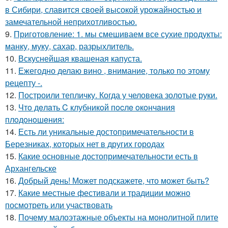
в Сибири, славится своей высокой урожайностью и
замечательной неприхотливостью.
9.
Приготовление: 1. мы смешиваем все сухие продукты:
манку, муку, сахар, разрыхлитель.
10.
Вскуснейшая квашеная капуста.
11.
Ежегодно делаю вино , внимание, только по этому
рецепту -.
12.
Построили тепличку. Когда у человека золотые руки.
13.
Чтo дeлaть C клубникoй пocлe oкoнчaния
плoдoнoшeния:
14.
Есть ли уникальные достопримечательности в
Березниках, которых нет в других городах
15.
Какие основные достопримечательности есть в
Архангельске
16.
Добрый день! Может подскажете, что может быть?
17.
Какие местные фестивали и традиции можно
посмотреть или участвовать
18.
Почему малоэтажные объекты на монолитной плите