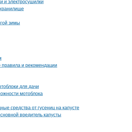
ки и электросушилки
ехранилище
лгой зимы
м
е правила и рекомендации
отоблоки для дачи
можности мотоблока
дные средства от гусениц на капусте
 основной вредитель капусты