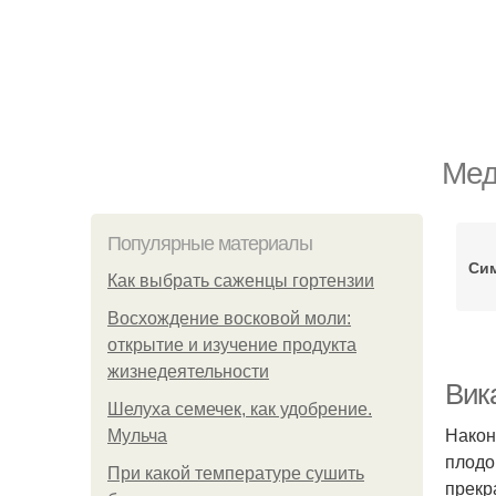
Мед
Популярные материалы
Сим
Как выбрать саженцы гортензии
Восхождение восковой моли:
открытие и изучение продукта
жизнедеятельности
Вик
Шелуха семечек, как удобрение.
Након
Мульча
плодо
При какой температуре сушить
прекр