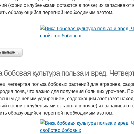
ний (корни с клубеньками остаются в почве) их запахивают в
ить образующийся перегной необходимым азотом.
ь дальше →
а бобовая культура польза и вред. Четве
ец, четвертая польза бобовых растений для аграриев, сад
родия почв, что важно для получения больших урожаев. По
асным дешевым удобрением, содержащим азот (азот находитс
ний (корни с клубеньками остаются в почве) их запахивают в
ить образующийся перегной необходимым азотом.