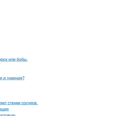
орох или бобы.
я и гниения?
яeт cтeнки cocудoв.
ающих
сортовую