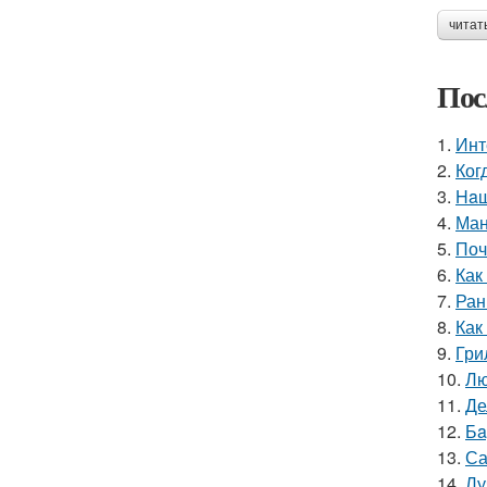
читат
Пос
1.
Инт
2.
Ког
3.
Haш
4.
Ман
5.
Поч
6.
Как
7.
Ран
8.
Как
9.
Гри
10.
Лю
11.
Де
12.
Бa
13.
Са
14.
Лу