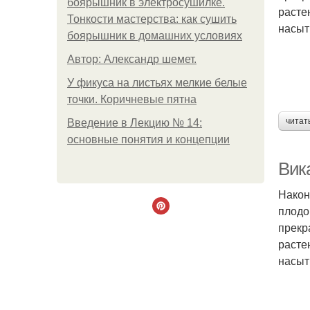
боярышник в электросушилке.
расте
Тонкости мастерства: как сушить
насыт
боярышник в домашних условиях
Автор: Александр шемет.
У фикуса на листьях мелкие белые
точки. Коричневые пятна
читат
Введение в Лекцию № 14:
основные понятия и концепции
Вик
Након
плодо
прекр
расте
насыт