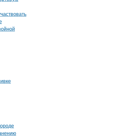
участвовать
е
войной
вивке
городе
ранению