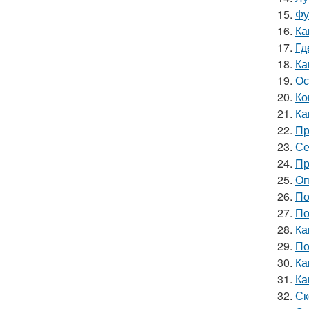
15.
Фу
16.
Ка
17.
Гд
18.
Ка
19.
Ос
20.
Ко
21.
Ка
22.
Пр
23.
Се
24.
Пр
25.
Оп
26.
По
27.
По
28.
Ка
29.
По
30.
Ка
31.
Ка
32.
Ск