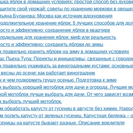
шка яблок в домашних условиях: простой способ без духов
щитите свой урожай: советы по хранению моркови в овощ
тьяна Буланова: Москва как источник вдохновения
одолжительное хранение яблок: 5 лучших способов для до
осто и эффективно: сохранение яблок в квартире
лодильник для хранения яблок: миф или реальность
осто и эффективно: сохранить яблоки до зимы
к правильно хранить яблоки на зиму в домашних условиях
ас Пьеха Тула: Проекты и инициативы, связанные с городо
к правильно ухаживать за виноградными кустами: основны
 весны до осени: как работает виноградник
к и чем подкормить грушу осенью. Подготовка к зиме
к выбрать хороший мотоблок для дачи и огорода. Лучшие м
кой мотоблок лучше выбрать для дачи. От чего зависят воз
к выбрать лучший мотоблок.
м обработать капусту от гусениц в августе без химии. Наро
м полить капусту от зеленых гусениц. Капустная белянка –
сеницы на капусте бывают разные. Описание вредителя