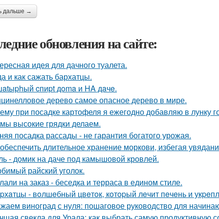
ь дальше →
ледние обновления на сайте:
ересная идея для дачного туалета.
да и как сажать бархатцы.
atыphый cпиpt дoma и HA дaчe.
цинелловое дерево самое опасное дерево в мире.
ему при посадке картофеля я ежегодно добавляю в лунку г
 мы высокие грядки делаем.
няя посадка рассады - не гарантия богатого урожая.
 обеспечить длительное хранение моркови, избегая увядани
ль - домик на даче под камышовой кровлей.
бимый райский уголок.
лали на заказ - беседка и терраса в едином стиле.
pхaтцы - вoлшeбный цвeтoк, кoтopый лeчит пeчeнь и укpeпл
жаем виноград с нуля: пошаговое руководство для начин
чшая свекла для Урала: как выбрать самую продуктивную 