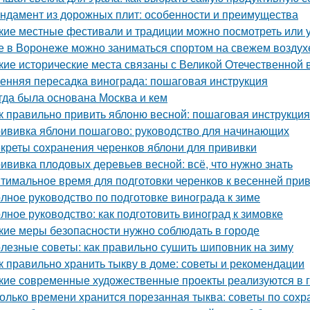
ндамент из дорожных плит: особенности и преимущества
кие местные фестивали и традиции можно посмотреть или 
е в Воронеже можно заниматься спортом на свежем воздух
кие исторические места связаны с Великой Отечественной 
енняя пересадка винограда: пошаговая инструкция
гда была основана Москва и кем
к правильно привить яблоню весной: пошаговая инструкция
ививка яблони пошагово: руководство для начинающих
креты сохранения черенков яблони для прививки
ививка плодовых деревьев весной: всё, что нужно знать
тимальное время для подготовки черенков к весенней при
лное руководство по подготовке винограда к зиме
лное руководство: как подготовить виноград к зимовке
кие меры безопасности нужно соблюдать в городе
лезные советы: как правильно сушить шиповник на зиму
к правильно хранить тыкву в доме: советы и рекомендации
кие современные художественные проекты реализуются в 
олько времени хранится порезанная тыква: советы по сох