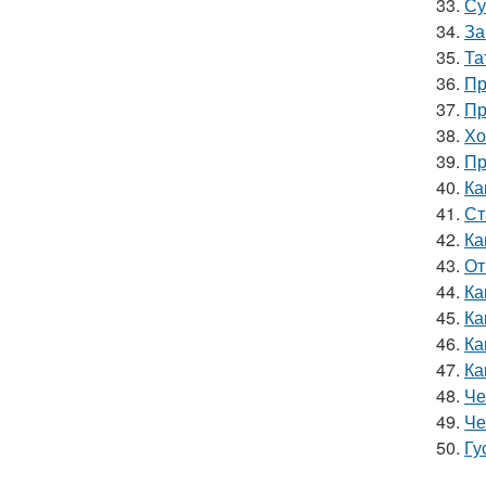
33.
Су
34.
За
35.
Та
36.
Пр
37.
Пр
38.
Хо
39.
Пр
40.
Ка
41.
Ст
42.
Ка
43.
От
44.
Ка
45.
Ка
46.
Ка
47.
Ка
48.
Че
49.
Че
50.
Гу