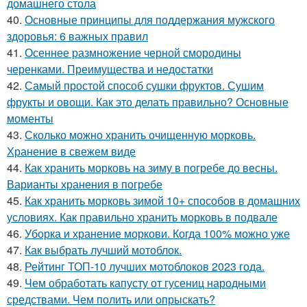
домашнего стола
40.
Основные принципы для поддержания мужского
здоровья: 6 важных правил
41.
Осеннее размножение черной смородины
черенками. Преимущества и недостатки
42.
Самый простой способ сушки фруктов. Сушим
фрукты и овощи. Как это делать правильно? Основные
моменты
43.
Сколько можно хранить очищенную морковь.
Хранение в свежем виде
44.
Как хранить морковь на зиму в погребе до весны.
Варианты хранения в погребе
45.
Как хранить морковь зимой 10+ способов в домашних
условиях. Как правильно хранить морковь в подвале
46.
Уборка и хранение моркови. Когда 100% можно уже
47.
Как выбрать лучший мотоблок.
48.
Рейтинг ТОП-10 лучших мотоблоков 2023 года.
49.
Чем обработать капусту от гусениц народными
средствами. Чем полить или опрыскать?