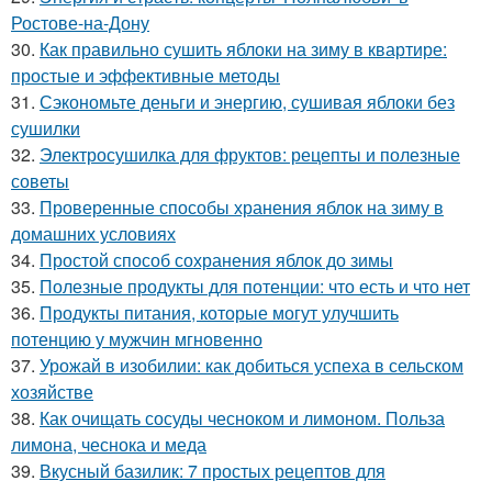
Ростове-на-Дону
30.
Как правильно сушить яблоки на зиму в квартире:
простые и эффективные методы
31.
Сэкономьте деньги и энергию, сушивая яблоки без
сушилки
32.
Электросушилка для фруктов: рецепты и полезные
советы
33.
Проверенные способы хранения яблок на зиму в
домашних условиях
34.
Простой способ сохранения яблок до зимы
35.
Полезные продукты для потенции: что есть и что нет
36.
Продукты питания, которые могут улучшить
потенцию у мужчин мгновенно
37.
Урожай в изобилии: как добиться успеха в сельском
хозяйстве
38.
Как очищать сосуды чесноком и лимоном. Польза
лимона, чеснока и меда
39.
Вкусный базилик: 7 простых рецептов для