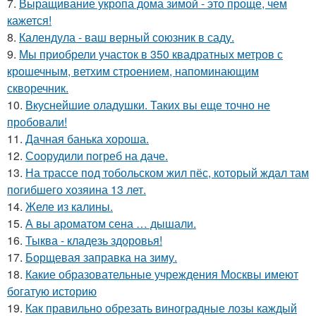
7.
Выращивание укропа дома зимой - это проще, чем
кажется!
8.
Календула - ваш верный союзник в саду.
9.
Мы приобрели участок в 350 квадратных метров с
крошечным, ветхим строением, напоминающим
скворечник.
10.
Вкуснейшие оладушки. Таких вы еще точно не
пробовали!
11.
Дачная банька хороша.
12.
Соорудили погреб на даче.
13.
На трассе под тобольском жил пёс, который ждал там
погибшего хозяина 13 лет.
14.
Желе из калины.
15.
А вы ароматом сена … дышали.
16.
Тыква - кладезь здоровья!
17.
Борщевая заправка на зиму.
18.
Какие образовательные учреждения Москвы имеют
богатую историю
19.
Как правильно обрезать виноградные лозы каждый