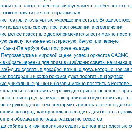
нолитная плита на ленточный фундамент: особенности и 
е можно покататься на аттракционах
кие театры и культурные учреждения есть во Владивостоке
му нельзя есть свеклу: противопоказания и ограничения
кие менее известные достопримечательности можно посети
кую свеклу полезнее есть: красную, белую или черную
к Санкт-Петербург был построен на воде
 Петрозаводска к мировой сцене: успехи оркестра CAGMO
к выбрать черенки для прививки яблони: советы начинающ
 забудьте сделать в декабре: важные дела, которые нельзя 
кие рестораны и кафе рекомендуют посетить в Иркутске
кие уникальные рынки и базары можно посетить в Ростове-
к правильно заготовить черенки для привоя: основные прав
режьте виноград на зиму: как правильно подготовить кусты
лное руководство: чем подкормить виноград осенью для бо
енний виноград: как правильно посадить для богатого урож
енняя обрезка винограда: раскрытие секретов
гда собирать и как правильно сушить шиповник: полезные с