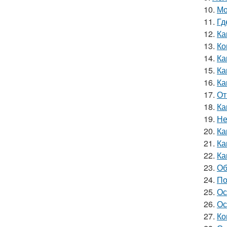
10.
Мо
11.
Гд
12.
Ка
13.
Ко
14.
Ка
15.
Ка
16.
Ка
17.
От
18.
Ка
19.
Не
20.
Ка
21.
Ка
22.
Ка
23.
Об
24.
По
25.
Ос
26.
Ос
27.
Ко