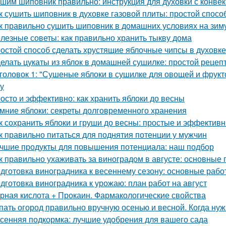
шим шиповник правильно: инструкция для духовки с конве
к сушить шиповник в духовке газовой плиты: простой спос
к правильно сушить шиповник в домашних условиях на зим
лезные советы: как правильно хранить тыкву дома
остой способ сделать хрустящие яблочные чипсы в духовке
елать цукаты из яблок в домашней сушилке: простой рецеп
головок 1: "Сушеные яблоки в сушилке для овощей и фрукт
ку
осто и эффективно: как хранить яблоки до весны
мние яблоки: секреты долговременного хранения
к сохранить яблоки и груши до весны: простые и эффектив
к правильно питаться для поднятия потенции у мужчин
чшие продукты для повышения потенциала: наш подбор
к правильно ухаживать за виноградом в августе: основные
дготовка виноградника к весеннему сезону: основные раб
дготовка виноградника к урожаю: план работ на август
рная кислота + Прокаин. Фармакологические свойства
пать огород правильно вручную осенью и весной. Когда ну
сенняя подкормка: лучшие удобрения для вашего сада