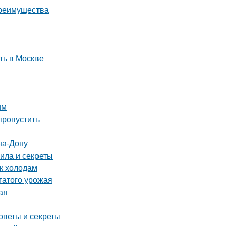
преимущества
ть в Москве
им
пропустить
на-Дону
ила и секреты
 к холодам
гатого урожая
ая
оветы и секреты