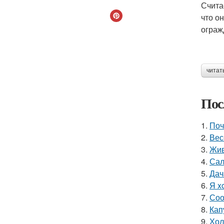
Счита
что о
ограж
читат
Пос
1.
Поч
2.
Вес
3.
Жив
4.
Сал
5.
Дач
6.
Я x
7.
Соо
8.
Кап
9.
Хол