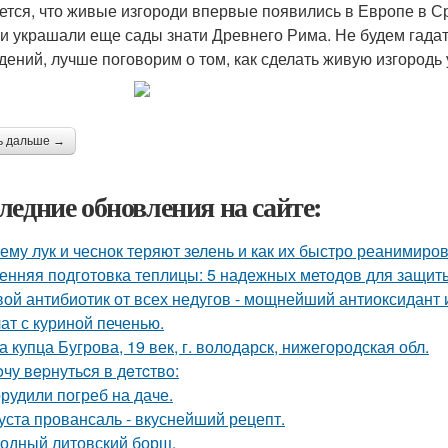
ется, что живые изгороди впервые появились в Европе в Ср
ни украшали еще сады знати Древнего Рима. Не будем гада
дений, лучше поговорим о том, как сделать живую изгородь 
ь дальше →
ледние обновления на сайте:
ему лук и чеснок теряют зелень и как их быстро реанимиров
енняя подготовка теплицы: 5 надежных методов для защит
ой антибиотик от всех недугов - мощнейший антиоксидант и
ат с куриной печенью.
а купца Бугрова, 19 век, г. володарск, нижегородская обл.
oчу вepнутьcя в дeтcтвo:
рудили погреб на даче.
уста провансаль - вкуснейший рецепт.
одный литовский борщ.