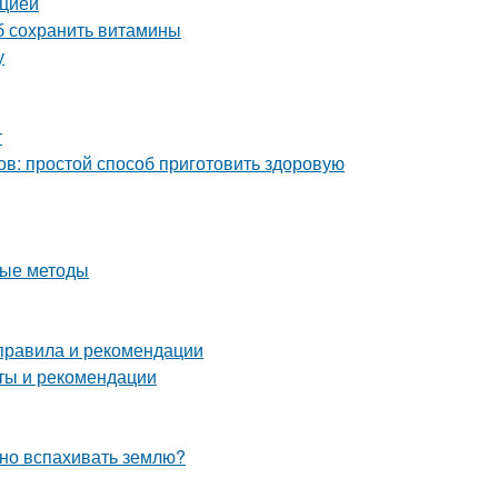
кцией
об сохранить витамины
у
т
ов: простой способ приготовить здоровую
ные методы
 правила и рекомендации
оты и рекомендации
жно вспахивать землю?