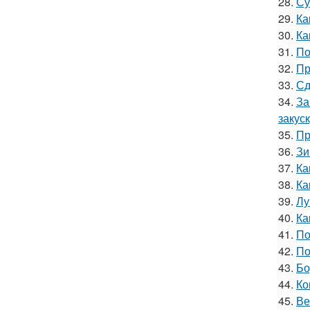
28.
Су
29.
Ка
30.
Ка
31.
По
32.
Пр
33.
Сд
34.
За
закус
35.
Пр
36.
Зи
37.
Ка
38.
Ка
39.
Лу
40.
Ка
41.
По
42.
По
43.
Бо
44.
Ко
45.
Ве