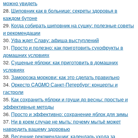
можно увидеть
28.
Шиповник как в больнице: секреты здоровья в
каждом бутоне
29.
Когда собирать шиповник на сушку: полезные советы
и рекомендации
30.
Уфа ждет Славу: афиша выступлений
31.
Просто и полезно: как приготовить сухофрукты в
домашних условиях
32.
Сушеные яблоки: как приготовить в домашних
условиях
33.
Заморозка моркови: как это сделать правильно
34.
Оркестр CAGMO Санкт-Петербург: концерты и
гастроли
35.
Как сохранить яблоки и груши до весны: простые и
эффективные методы
36.
Просто и эффективно: сохранение яблок для зимы
37.
Ни в коем случае не мыть: почему мытьё может
навредить вашему здоровью
38.
Весенние рекомендации: календарь ухода за