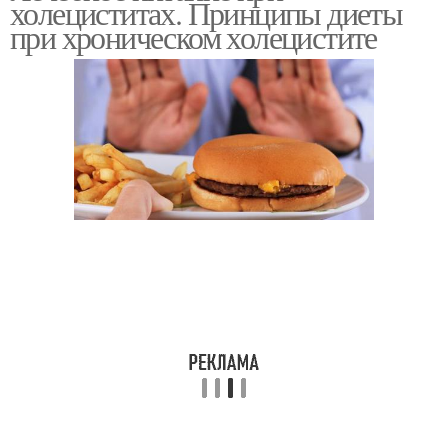
холециститах. Принципы диеты
холецистите
холецистите
при хроническом холецистите
Помидоры при
Острый холецистит
холецистите