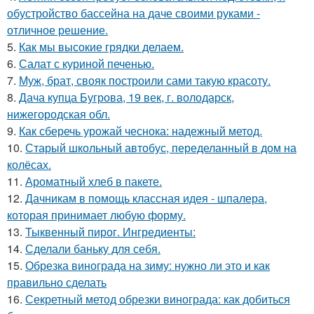
обустройство бассейна на даче своими руками -
отличное решение.
5.
Как мы высокие грядки делаем.
6.
Салат с куриной печенью.
7.
Муж, брат, свояк построили сами такую красоту.
8.
Дача купца Бугрова, 19 век, г. володарск,
нижегородская обл.
9.
Как сберечь урожай чеснока: надежный метод.
10.
Старый школьный автобус, переделанный в дом на
колёсах.
11.
Ароматный хлеб в пакете.
12.
Дачникам в помощь классная идея - шпалера,
которая принимает любую форму.
13.
Тыквенный пирог. Ингредиенты:
14.
Сделали баньку для себя.
15.
Обрезка винограда на зиму: нужно ли это и как
правильно сделать
16.
Секретный метод обрезки винограда: как добиться