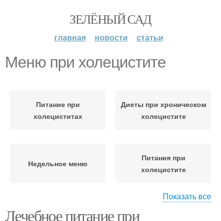
ЗЕЛЁНЫЙ САД
главная
новости
статьи
Меню при холецистите
Питание при
Диеты при хроническом
холециститах
холецистите
Питания при
Недельное меню
холецистите
Показать все
Лечебное питание при
Продукты при
Диета при остром