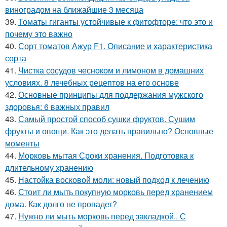
виноградом на ближайшие 3 месяца
39.
Томаты гиганты устойчивые к фитофторе: что это и
почему это важно
40.
Сорт томатов Ажур F1. Описание и характеристика
сорта
41.
Чистка сосудов чесноком и лимоном в домашних
условиях. 8 лечебных рецептов на его основе
42.
Основные принципы для поддержания мужского
здоровья: 6 важных правил
43.
Самый простой способ сушки фруктов. Сушим
фрукты и овощи. Как это делать правильно? Основные
моменты
44.
Морковь мытая Сроки хранения. Подготовка к
длительному хранению
45.
Настойка восковой моли: новый подход к лечению
46.
Стоит ли мыть покупную морковь перед хранением
дома. Как долго не пропадет?
47.
Нужно ли мыть морковь перед закладкой.. С