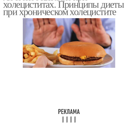
холециститах. Принципы диеты
холецистите
холецистите
при хроническом холецистите
Питание при
Правильное питание
панкреатите
Помидоры при
Острый холецистит
холецистите