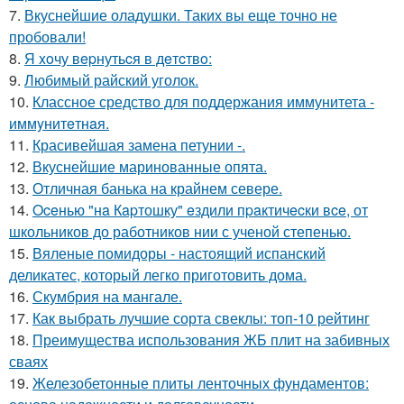
7.
Вкуснейшие оладушки. Таких вы еще точно не
пробовали!
8.
Я xoчу вepнутьcя в дeтcтвo:
9.
Любимый райский уголок.
10.
Классное средство для поддержания иммунитета -
иммyнитeтнaя.
11.
Красивейшая замена петунии -.
12.
Вкуснейшие маринованные опята.
13.
Отличная банька на крайнем севере.
14.
Oceнью "нa Кapтошку" eздили пpaктичecки вce, от
школьников до работников нии с ученой степенью.
15.
Вяленые помидоры - настоящий испанский
деликатес, который легко приготовить дома.
16.
Скумбрия на мангале.
17.
Как выбрать лучшие сорта свеклы: топ-10 рейтинг
18.
Преимущества использования ЖБ плит на забивных
сваях
19.
Железобетонные плиты ленточных фундаментов: