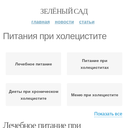
ЗЕЛЁНЫЙ САД
главная
новости
статьи
Питания при холецистите
Питание при
Лечебное питание
холециститах
Диеты при хроническом
Меню при холецистите
холецистите
Показать все
Лечебное питание при
Продукты при
Диета при остром