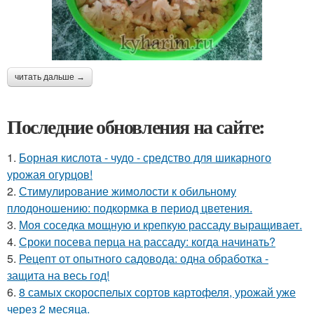
читать дальше →
Последние обновления на сайте:
1.
Борная кислота - чудо - средство для шикарного
урожая огурцов!
2.
Стимулирование жимолости к обильному
плодоношению: подкормка в период цветения.
3.
Моя соседка мощную и крепкую рассаду выращивает.
4.
Сроки посева перца на рассаду: когда начинать?
5.
Рецепт от опытного садовода: одна обработка -
защита на весь год!
6.
8 самых скороспелых сортов картофеля, урожай уже
через 2 месяца.