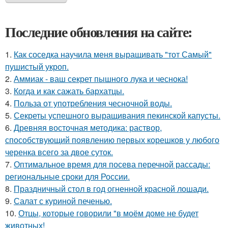
Последние обновления на сайте:
1.
Как соседка научила меня выращивать "тот Самый"
пушистый укроп.
2.
Аммиак - ваш секрет пышного лука и чеснока!
3.
Когда и как сажать бархатцы.
4.
Польза от употребления чесночной воды.
5.
Секреты успешного выращивания пекинской капусты.
6.
Древняя восточная методика: раствор,
способствующий появлению первых корешков у любого
черенка всего за двое суток.
7.
Оптимальное время для посева перечной рассады:
региональные сроки для России.
8.
Праздничный стол в год огненной красной лошади.
9.
Салат с куриной печенью.
10.
Отцы, которые говорили "в моём доме не будет
животных!