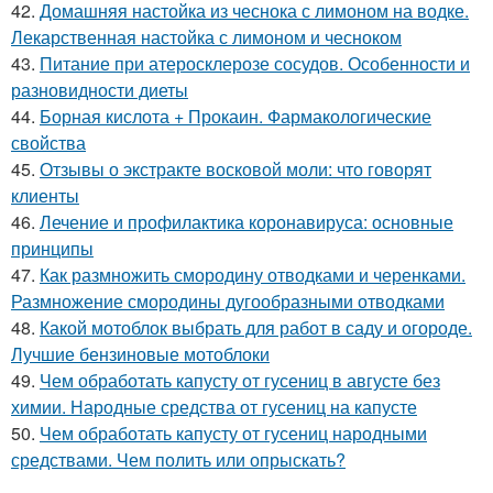
42.
Домашняя настойка из чеснока с лимоном на водке.
Лекарственная настойка с лимоном и чесноком
43.
Питание при атеросклерозе сосудов. Особенности и
разновидности диеты
44.
Борная кислота + Прокаин. Фармакологические
свойства
45.
Отзывы о экстракте восковой моли: что говорят
клиенты
46.
Лечение и профилактика коронавируса: основные
принципы
47.
Как размножить смородину отводками и черенками.
Размножение смородины дугообразными отводками
48.
Какой мотоблок выбрать для работ в саду и огороде.
Лучшие бензиновые мотоблоки
49.
Чем обработать капусту от гусениц в августе без
химии. Народные средства от гусениц на капусте
50.
Чем обработать капусту от гусениц народными
средствами. Чем полить или опрыскать?