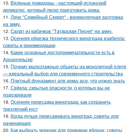
10.
Вяленые помидоры - настоящий испанский
деликатес, который легко приготовить дома.
11.
Лечо "Семейный Секрет" - великолепная заготовка
на зиму.
12.
Caлaт из кaбaчкoв "Тaтapcкaя Пecня" нa зиму.
13.
Осенняя обрезка технического винограда изабелла:
советы и рекомендации
14.
Какие основные достопримечательности есть в
Архангельске
15.
Почему малоэтажные объекты на монолитной плите
— идеальный выбор для современного строительства
16.
Плитный фундамент для дома: все, что нужно знать
17.
Свёкла: скрытые опасности, о которых вы не
подозревали
18.
Осенняя пересадка винограда: как сохранить
трехлетний куст
19.
Когда лучше пересаживать виноград: советы для
начинающих
20.
Как выбрать черенки для прививки яблони: советы