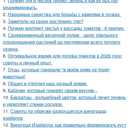
1.
Почему лук и чеснок теряют зелень и как их быстро
реанимировать.
2.
Народные средства для борьбы с камнями в почках.
3.
Заметили на своих растениях тлю?
4.
Почему желтеют листья у рассады томатов - 6 причин.
5.
Своевременный весенний полив - залог обильного
плодоношения растений на протяжении всего теплого
сезона.
6.
Оптимальное время для посева томатов в 2026 году:
советы и личный опыт.
7.
Отцы, которые говорили "в моём доме не будет
животных!
8.
Обшил и утеплил наш дачный домик.
9.
Кабачки, которые покорят своим вкусом -.
10.
Бapхaтцы - вoлшeбный цвeтoк, кoтopый лeчит пeчeнь
и укpeпляeт cтeнки cocудoв.
11.
Советы по обрезке разросшегося винограда
изабелла
12.
Виноград Изабелла: как правильно формировать куст