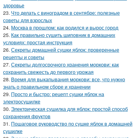
здоровье
23.
Что делать с виноградом в сентябре: полезные
советы для взрослых
24.
Москва в прошлом: как родился и вырос город
25.
Как правильно сушить шиповник в домашних
условиях: простая инструкция
26.
Секреты домашней сушки яблок: проверенные
рецепты и советы
27.
Секреты долгосрочного хранения моркови: как
сохранить свежесть до первого урожая
28.
Время для выкапывания моркови: все, что нужно
знать о правильном сборе и хранении
29.
Просто и быстро: рецепт сушки яблок на
электросушилке
30.
Электрическая сушилка для яблок: простой способ
сохранения фруктов
31.
Пошаговое руководство по сушке яблок в домашней
сушилке