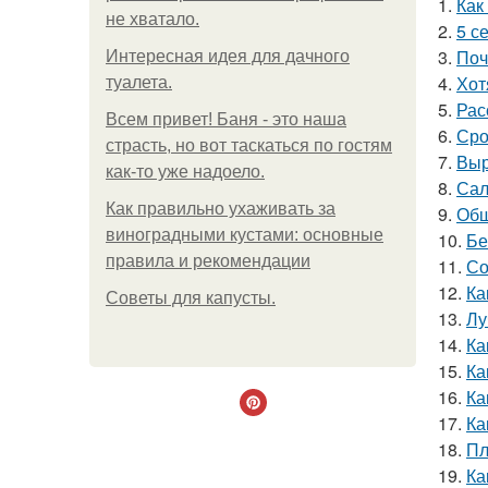
1.
Как
не хватало.
2.
5 с
3.
Поч
Интересная идея для дачного
4.
Хот
туалета.
5.
Рас
Всем привет! Баня - это наша
6.
Сро
страсть, но вот таскаться по гостям
7.
Выр
как-то уже надоело.
8.
Сал
Как правильно ухаживать за
9.
Обш
виноградными кустами: основные
10.
Бе
правила и рекомендации
11.
Со
12.
Ка
Советы для капусты.
13.
Лу
14.
Ка
15.
Ка
16.
Ка
17.
Ка
18.
Пл
19.
Ка