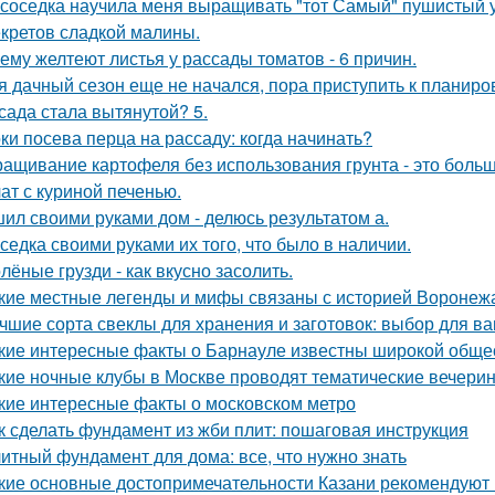
 соседка научила меня выращивать "тот Самый" пушистый у
екретов сладкой малины.
ему желтеют листья у рассады томатов - 6 причин.
я дачный сезон еще не начался, пора приступить к планиро
сада стала вытянутой? 5.
ки посева перца на рассаду: когда начинать?
ащивание картофеля без использования грунта - это боль
ат с куриной печенью.
ил своими руками дом - делюсь результатом а.
седка своими руками их того, что было в наличии.
лёные грузди - как вкусно засолить.
кие местные легенды и мифы связаны с историей Воронеж
чшие сорта свеклы для хранения и заготовок: выбор для в
кие интересные факты о Барнауле известны широкой обще
кие ночные клубы в Москве проводят тематические вечери
кие интересные факты о московском метро
к сделать фундамент из жби плит: пошаговая инструкция
итный фундамент для дома: все, что нужно знать
кие основные достопримечательности Казани рекомендуют 