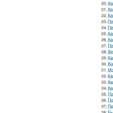
20.
Ка
21.
Кр
22.
Ка
23.
Пе
24.
Пе
25.
Ка
26.
Ка
27.
Пр
28.
Ве
29.
Ка
30.
Ва
31.
Мо
32.
Ка
33.
Ка
34.
Ка
35.
Пр
36.
Пр
37.
Пр
38.
Бы