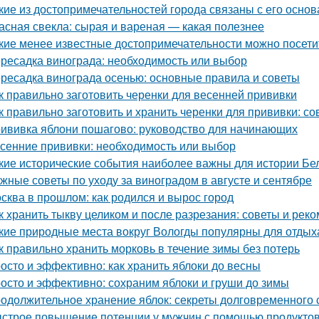
кие из достопримечательностей города связаны с его осно
асная свекла: сырая и вареная — какая полезнее
кие менее известные достопримечательности можно посети
ресадка винограда: необходимость или выбор
ресадка винограда осенью: основные правила и советы
к правильно заготовить черенки для весенней прививки
к правильно заготовить и хранить черенки для прививки: 
ививка яблони пошагово: руководство для начинающих
сенние прививки: необходимость или выбор
кие исторические события наиболее важны для истории Бе
жные советы по уходу за виноградом в августе и сентябре
сква в прошлом: как родился и вырос город
к хранить тыкву целиком и после разрезания: советы и рек
кие природные места вокруг Вологды популярны для отдых
к правильно хранить морковь в течение зимы без потерь
осто и эффективно: как хранить яблоки до весны
осто и эффективно: сохраним яблоки и груши до зимы
одолжительное хранение яблок: секреты долговременного
строе повышение потенции у мужчин с помощью продукто