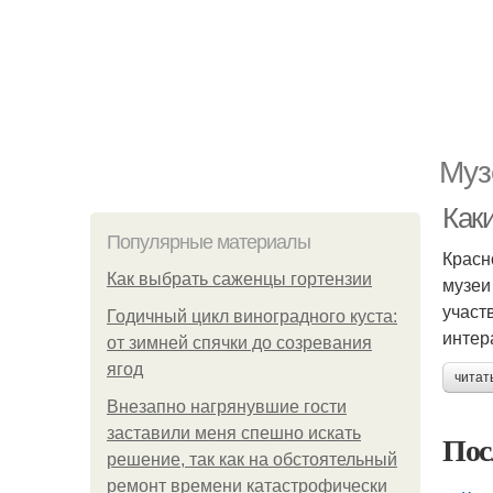
Муз
Как
Популярные материалы
Красн
Как выбрать саженцы гортензии
музеи
участ
Годичный цикл виноградного куста:
интер
от зимней спячки до созревания
ягод
читат
Внезапно нагрянувшие гости
заставили меня спешно искать
Пос
решение, так как на обстоятельный
ремонт времени катастрофически