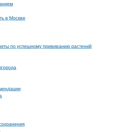
ванием
ть в Москве
советы по успешному прививанию растений
лгорода
омендации
а
 сохранения
в