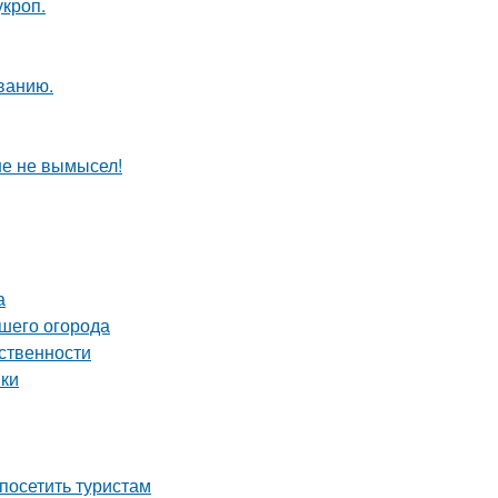
кроп.
ванию.
ше не вымысел!
а
ашего огорода
ственности
нки
посетить туристам