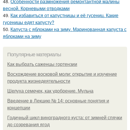
48.
Особенности размножения ремонтантной малины
весной. Корневыми отводками
49.
Как избавиться от капустницы и её гусениц. Какие
гусеницы едят капусту?
50.
Капуста с яблоками на зиму. Маринованная капуста с
яблоками на зиму
Популярные материалы
Как выбрать саженцы гортензии
Восхождение восковой моли: открытие и изучение
продукта жизнедеятельности
Шелуха семечек, как удобрение. Мульча
Введение в Лекцию № 14: основные понятия и
концепции
Годичный цикл виноградного куста: от зимней спячки
до созревания ягод