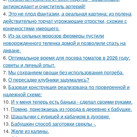
антиоксидант и очиститель артерий!
4.
Это не плод фантазии, а реальная картина: из полена
действительно торчат угрожающие отростки, схожие с
конечностями умершего.
5.
Из-за сильных морозов фермеры пустили
новорожденного теленка домой и позволили спать на
диване.
6.
Оптимальное время для посева томатов в 2026 году:
советы и личный опыт.
7.
Мы сохраняем овощи без использования погреба.
8.
О пересадке клубники задумались?
9.
Базовая конструкция реализована по проверенной и
надежной схеме:
10.
И у меня теперь есть банька - сделал своими руками.
11.
Помню, приезжаешь из города в деревню к бабушке.
12.
Шашлычки с курицей и кабачком в духовке.
13.
Бабушкин способ заготовки свеклы -.
14.
Желе из калины.