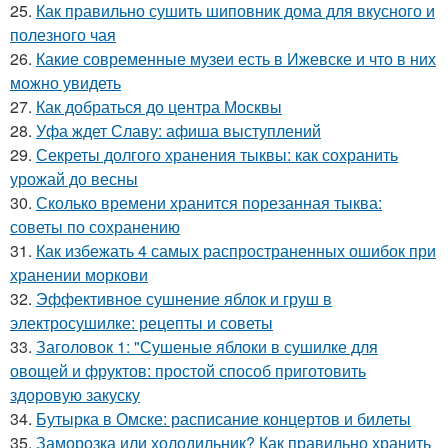
25.
Как правильно сушить шиповник дома для вкусного и
полезного чая
26.
Какие современные музеи есть в Ижевске и что в них
можно увидеть
27.
Как добраться до центра Москвы
28.
Уфа ждет Славу: афиша выступлений
29.
Секреты долгого хранения тыквы: как сохранить
урожай до весны
30.
Сколько времени хранится порезанная тыква:
советы по сохранению
31.
Как избежать 4 самых распространенных ошибок при
хранении моркови
32.
Эффективное сушнение яблок и груш в
электросушилке: рецепты и советы
33.
Заголовок 1: "Сушеные яблоки в сушилке для
овощей и фруктов: простой способ приготовить
здоровую закуску
34.
Бутырка в Омске: расписание концертов и билеты
35.
Заморозка или холодильник? Как правильно хранить