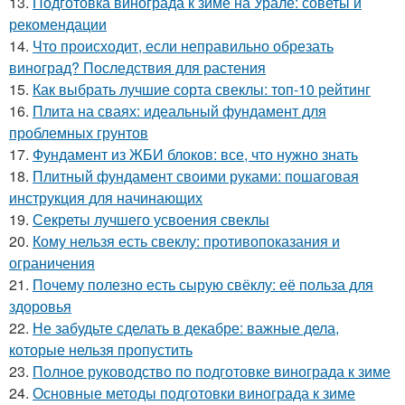
13.
Подготовка винограда к зиме на Урале: советы и
рекомендации
14.
Что происходит, если неправильно обрезать
виноград? Последствия для растения
15.
Как выбрать лучшие сорта свеклы: топ-10 рейтинг
16.
Плита на сваях: идеальный фундамент для
проблемных грунтов
17.
Фундамент из ЖБИ блоков: все, что нужно знать
18.
Плитный фундамент своими руками: пошаговая
инструкция для начинающих
19.
Секреты лучшего усвоения свеклы
20.
Кому нельзя есть свеклу: противопоказания и
ограничения
21.
Почему полезно есть сырую свёклу: её польза для
здоровья
22.
Не забудьте сделать в декабре: важные дела,
которые нельзя пропустить
23.
Полное руководство по подготовке винограда к зиме
24.
Основные методы подготовки винограда к зиме