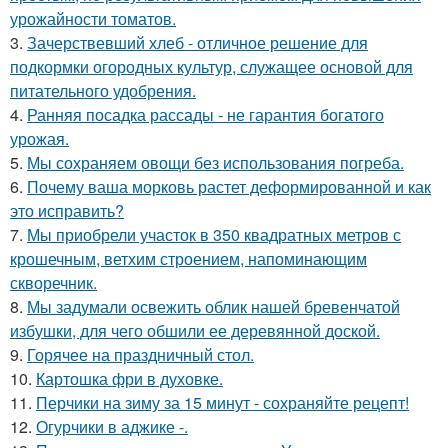
урожайности томатов.
3.
Зачерствевший хлеб - отличное решение для
подкормки огородных культур, служащее основой для
питательного удобрения.
4.
Ранняя посадка рассады - не гарантия богатого
урожая.
5.
Мы сохраняем овощи без использования погреба.
6.
Почему ваша морковь растет деформированной и как
это исправить?
7.
Мы приобрели участок в 350 квадратных метров с
крошечным, ветхим строением, напоминающим
скворечник.
8.
Мы задумали освежить облик нашей бревенчатой
избушки, для чего обшили ее деревянной доской.
9.
Горячее на праздничный стол.
10.
Картошка фри в духовке.
11.
Перчики на зиму за 15 минут - сохраняйте рецепт!
12.
Огурчики в аджике -.