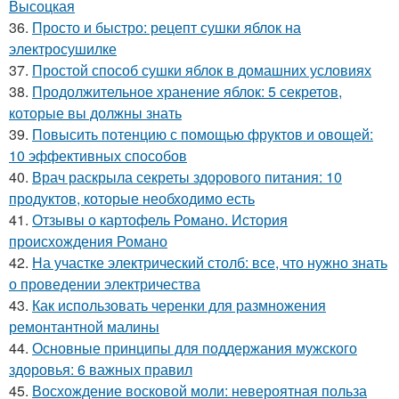
Высоцкая
36.
Просто и быстро: рецепт сушки яблок на
электросушилке
37.
Простой способ сушки яблок в домашних условиях
38.
Продолжительное хранение яблок: 5 секретов,
которые вы должны знать
39.
Повысить потенцию с помощью фруктов и овощей:
10 эффективных способов
40.
Врач раскрыла секреты здорового питания: 10
продуктов, которые необходимо есть
41.
Отзывы о картофель Романо. История
происхождения Романо
42.
На участке электрический столб: все, что нужно знать
о проведении электричества
43.
Как использовать черенки для размножения
ремонтантной малины
44.
Основные принципы для поддержания мужского
здоровья: 6 важных правил
45.
Восхождение восковой моли: невероятная польза