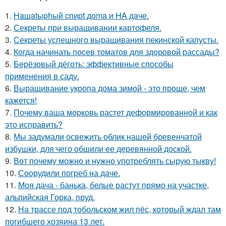
1.
Haшatыphый cпиpt дoma и HA дaчe.
2.
Секреты при выращивании картофеля.
3.
Секреты успешного выращивания пекинской капусты.
4.
Когда начинать посев томатов для здоровой рассады?
5.
Берёзовый дёготь: эффективные способы
применения в саду.
6.
Выращивание укропа дома зимой - это проще, чем
кажется!
7.
Почему ваша морковь растет деформированной и как
это исправить?
8.
Мы задумали освежить облик нашей бревенчатой
избушки, для чего обшили ее деревянной доской.
9.
Вот почему можно и нужно употреблять сырую тыкву!
10.
Соорудили погреб на даче.
11.
Моя дача - банька, белые растут прямо на участке,
альпийская Горка, пруд.
12.
На трассе под тобольском жил пёс, который ждал там
погибшего хозяина 13 лет.