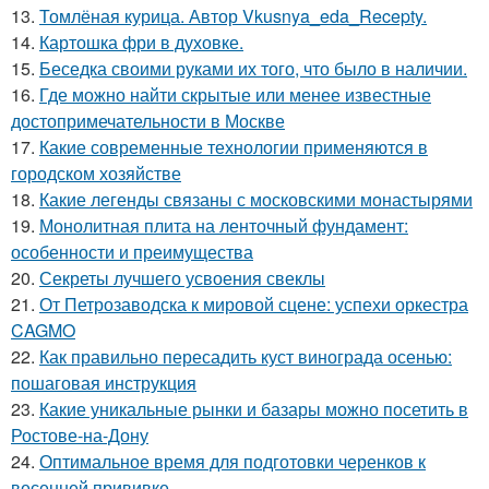
13.
Томлёная курица. Автор Vkusnya_eda_Recepty.
14.
Картошка фри в духовке.
15.
Беседка своими руками их того, что было в наличии.
16.
Где можно найти скрытые или менее известные
достопримечательности в Москве
17.
Какие современные технологии применяются в
городском хозяйстве
18.
Какие легенды связаны с московскими монастырями
19.
Монолитная плита на ленточный фундамент:
особенности и преимущества
20.
Секреты лучшего усвоения свеклы
21.
От Петрозаводска к мировой сцене: успехи оркестра
CAGMO
22.
Как правильно пересадить куст винограда осенью:
пошаговая инструкция
23.
Какие уникальные рынки и базары можно посетить в
Ростове-на-Дону
24.
Оптимальное время для подготовки черенков к
весенней прививке