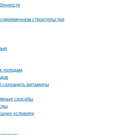
обенности
о современном строительстве
нью
 к холодам
одов
об сохранить витамины
тивные способы
есны
ашних условиях
условиях