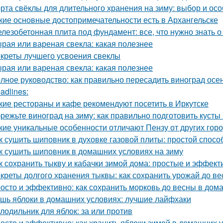
рта свёклы для длительного хранения на зиму: выбор и ос
кие основные достопримечательности есть в Архангельске
лезобетонная плита под фундамент: все, что нужно знать 
рая или вареная свекла: какая полезнее
креты лучшего усвоения свеклы
рая или вареная свекла: какая полезнее
лное руководство: как правильно пересадить виноград осе
adlines:
кие рестораны и кафе рекомендуют посетить в Иркутске
режьте виноград на зиму: как правильно подготовить кусты
кие уникальные особенности отличают Пензу от других гор
к сушить шиповник в духовке газовой плиты: простой спос
к сушить шиповник в домашних условиях на зиму
к сохранить тыкву и кабачки зимой дома: простые и эффек
креты долгого хранения тыквы: как сохранить урожай до в
осто и эффективно: как сохранить морковь до весны в дом
шь яблоки в домашних условиях: лучшие лайфхаки
лодильник для яблок: за или против
осто и эффективно: как хранить яблоки зимой в домашних 