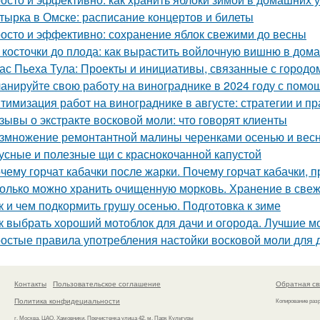
тырка в Омске: расписание концертов и билеты
осто и эффективно: сохранение яблок свежими до весны
 косточки до плода: как вырастить войлочную вишню в дом
ас Пьеха Тула: Проекты и инициативы, связанные с городо
анируйте свою работу на винограднике в 2024 году с помо
тимизация работ на винограднике в августе: стратегии и пр
зывы о экстракте восковой моли: что говорят клиенты
змножение ремонтантной малины черенками осенью и вес
усные и полезные щи с краснокочанной капустой
чему горчат кабачки после жарки. Почему горчат кабачки, 
олько можно хранить очищенную морковь. Хранение в све
к и чем подкормить грушу осенью. Подготовка к зиме
к выбрать хороший мотоблок для дачи и огорода. Лучшие м
остые правила употребления настойки восковой моли для
Контакты
Пользовательское соглашение
Обратная св
Политика конфидециальности
Копирование раз
г. Москва, ЦАО, Хамовники, Пречистенка улица 42, м. Парк Культуры