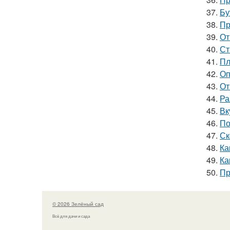
37.
Бу
38.
Пр
39.
От
40.
Ст
41.
Пл
42.
Оп
43.
От
44.
Ра
45.
Вк
46.
По
47.
Ск
48.
Ка
49.
Ка
50.
Пр
© 2026 Зелёный сад
Всё для дачи и сада