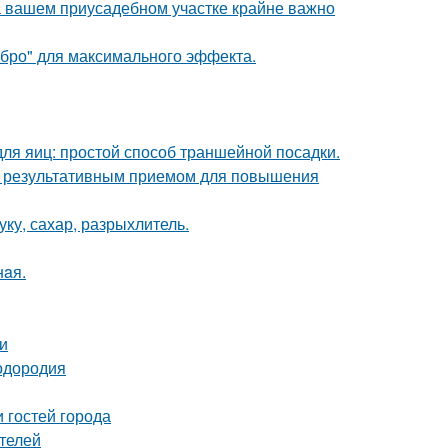
а вашем приусадебном участке крайне важно
ебро" для максимального эффекта.
ля яиц: простой способ траншейной посадки.
но результативным приемом для повышения
ку, сахар, разрыхлитель.
нaя.
и
лодородия
 гостей города
телей