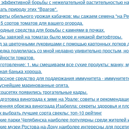
 эффективной борьбы с нежелательной растительностью н
ать природу этих "Врагов".
реты обильного урожая кабачков: мы сажаем семена "на Р
 5 сортов томатов для вашего огорода.
одные средства для борьбы с камнями в почках.
бы завязей на томатах было море и никакой фитофторы.
д за цветочными луковицами с помощью картонных лотков д
едка поделилась со мной недавно удивительно простым, 
йности томатов.
готовление: 1. мы смешиваем все сухие продукты: манку, му
ная банька хороша.
ассное средство для поддержания иммунитета - иммyнитeт
уснейшие маринованные опята.
соцсетях появились трогательные кадры.
дготовка винограда к зиме на Урале: советы и рекомендаци
енняя обрезка винограда Изабелла: секреты здоровья и п
к выбрать лучшие сорта свеклы: топ-10 рейтинг
кие парки Челябинска наиболее популярны среди жителей и
кие музеи Ростова-на-Дону наиболее интересны для посети