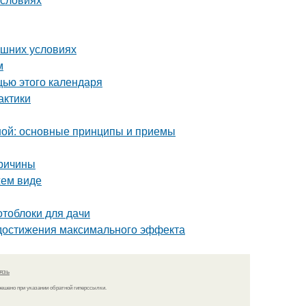
ашних условиях
м
щью этого календаря
актики
ной: основные принципы и приемы
причины
жем виде
отоблоки для дачи
 достижения максимального эффекта
язь
решено при указании обратной гиперссылки.