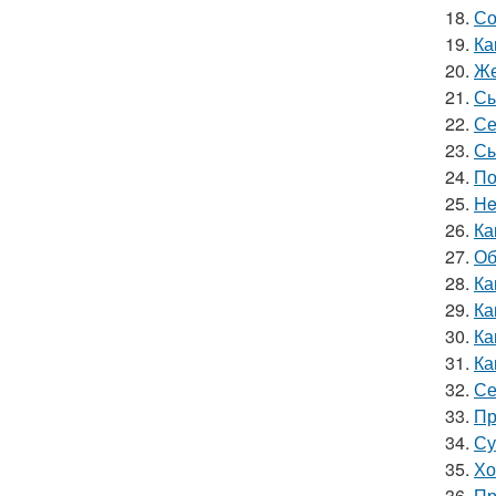
18.
Со
19.
Ка
20.
Же
21.
Сы
22.
Се
23.
Сы
24.
По
25.
He
26.
Ка
27.
Об
28.
Ка
29.
Ка
30.
Ка
31.
Ка
32.
Се
33.
Пр
34.
Су
35.
Хо
36.
Пр