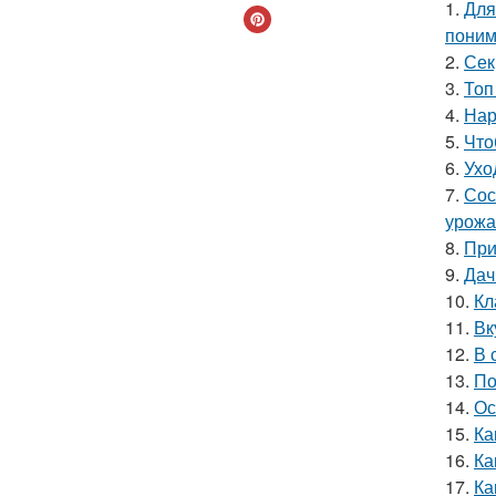
1.
Для
поним
2.
Сек
3.
Топ
4.
Нар
5.
Что
6.
Ухо
7.
Сос
урожа
8.
При
9.
Дач
10.
Кл
11.
Вк
12.
В 
13.
По
14.
Ос
15.
Ка
16.
Ка
17.
Ка