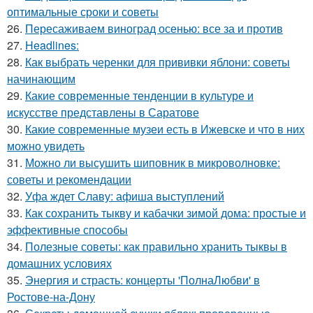
оптимальные сроки и советы
26.
Пересаживаем виноград осенью: все за и против
27.
Headlines:
28.
Как выбрать черенки для прививки яблони: советы
начинающим
29.
Какие современные тенденции в культуре и
искусстве представлены в Саратове
30.
Какие современные музеи есть в Ижевске и что в них
можно увидеть
31.
Можно ли высушить шиповник в микроволновке:
советы и рекомендации
32.
Уфа ждет Славу: афиша выступлений
33.
Как сохранить тыкву и кабачки зимой дома: простые и
эффективные способы
34.
Полезные советы: как правильно хранить тыквы в
домашних условиях
35.
Энергия и страсть: концерты 'ПолнаЛюбви' в
Ростове-на-Дону