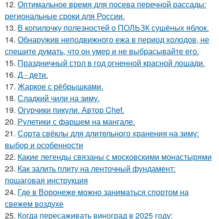
12.
Оптимальное время для посева перечной рассады:
региональные сроки для России.
13.
В копилочку полезностей о ПОЛЬЗК сушёных яблок.
14.
Обнаружив неподвижного ежа в период холодов, не
спешите думать, что он умер и не выбрасывайте его.
15.
Праздничный стол в год огненной красной лошади.
16.
Д - дeти.
17.
Жаркое с рёбрышками.
18.
Сладкий чили на зиму.
19.
Огурчики пикули. Автор Chef.
20.
Рулетики с фаршем на мангале.
21.
Сорта свёклы для длительного хранения на зиму:
выбор и особенности
22.
Какие легенды связаны с московскими монастырями
23.
Как залить плиту на ленточный фундамент:
пошаговая инструкция
24.
Где в Воронеже можно заниматься спортом на
свежем воздухе
25.
Когда пересаживать виноград в 2025 году: