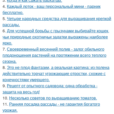
3.
Когда и как сажать бархатцы.
4.
Каждый лоток - ваш персональный мини - парник
бесплатно.
5.
Четыре народных средства для выращивания крепкой
рассады.
6.
Для успешной борьбы с грызунами выбирайте кошек,
чьи природные охотничьи задатки выражены наиболее
ярко.
7.
Своевременный весенний полив - залог обильного
плодоношения растений на протяжении всего теплого
сезона.
8.
Это не плод фантазии, а реальная картина: из полена
действительно торчат угрожающие отростки, схожие с
конечностями умершего.
9.
Рецепт от опытного садовода: одна обработка -
защита на весь год!
10.
Несколько советов по выращиванию томатов.
11.
Ранняя посадка рассады - не гарантия богатого
урожая.