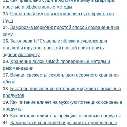
простые и эффективные методы
33.
Пошаговый гид по изготовлению сухофруктов из
груш
34.
Заморозка моркови: простой способ сохранения на
зиму
35.
Заголовок 1: "Сушеные яблоки в сушилке для
овощей и фруктов: простой способ приготовить
здоровую закуску
36.
Хранение яблок зимой: проверенные методы и
рекомендации
37.
Вечная свежесть: секреты долгосрочного хранения
яблок
38.
Быстрое повышение потенции у мужчин с помощью
продуктов
39.
Как питание влияет на мужскую потенцию: основные
продукты
40.
Как питание влияет на эрекцию: основные продукты
41.
Заморозка и хранение боярышника: проверенные