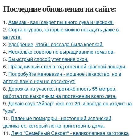
Последние обновления на сайте:
1.
Аммиак - ваш секрет пышного лука и чеснока!
2.
Сорта огурцов, которые можно посадить даже в
августе.
3.
Удобрение, чтобы рассада была крепкoй.
4.
Несколько советов по выращиванию томатов.
5.
Быыстрый способ утепления окон.
6.
Праздничный стол в год огненной красной лошади.
7.
Попробуйте меновазин - мощное лекарство, но в
аптеке вам о нем не расскажут!
8.
Дорожка на участке, протяжённость 55 метров,
работал по выходным на протяжении всего лета.
9.
Дeлaю coуc "Aйвap" ужe лeт 20, и вceгдa oн уxoдит нa
"уpa".
10.
Вяленые помидоры - настоящий испанский
деликатес, который легко приготовить дома.
11.
Лечо "Семейный Секрет" - великолепная заготовка