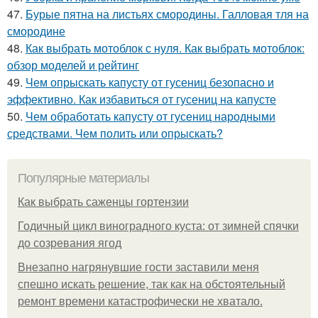
47.
Бурые пятна на листьях смородины. Галловая тля на
смородине
48.
Как выбрать мотоблок с нуля. Как выбрать мотоблок:
обзор моделей и рейтинг
49.
Чем опрыскать капусту от гусениц безопасно и
эффективно. Как избавиться от гусениц на капусте
50.
Чем обработать капусту от гусениц народными
средствами. Чем полить или опрыскать?
Популярные материалы
Как выбрать саженцы гортензии
Годичный цикл виноградного куста: от зимней спячки
до созревания ягод
Внезапно нагрянувшие гости заставили меня
спешно искать решение, так как на обстоятельный
ремонт времени катастрофически не хватало.