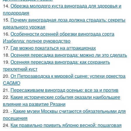
14.
Обрезка молодого куста винограда для здоровья и
плодородия
15.
Почему виноградная лоза должна страдать: секреты
идеального урожая
16.
Особенности осенней обрезки винограда сорта
Изабелла: полное руководство
17.
Где можно покататься на аттракционах
18.
Осенняя пересадка винограда: можно ли это сделать
19.
Осенняя пересадка винограда: как сохранить
трехлетний куст
20.
От Петрозаводска к мировой сцене: успехи оркестра
CAGMO
21.
Пересаживаем виноград осенью: все за и против
22.
Какие исторические события оказали наибольшее
влияние на развитие Рязани
23.
- Какие музеи Москвы считаются обязательными для
посещения
24.
Как правильно привить яблоню весной: пошаговая