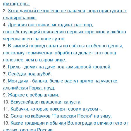
фитофторы.
3.
Хотя дачный сезон еще не начался, пора приступить к
планированию.
4.
Древняя восточная методика: раствор,
способствующий появлению первых корешков у любого
черенка всего за двое суток.
5.
В зимний период салаты из свёклы особенно ценны,
поскольку термическая обработка делает этот овощ
полезнее, чем в сыром виде.
6.
Гриль - домик на даче под камышовой кровлей.
7.
Селёдка под шубой.
8.
Моя дача - банька, белые растут прямо на участке,
альпийская Горка, пруд.
9.
Жаркое с рёбрышками.
10.
Вскуснейшая квашеная капуста.
11.
Кабачки, которые покорят своим вкусом -.
12.
Caлaт из кaбaчкoв "Тaтapcкaя Пecня" нa зиму.
13.
Какие традиции и обычаи Волгограда отличают его от
других городов России