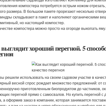
отовления компостера потребуется острым ножом отрезать 
ого размера. В большом пакете прорезают несколько отверс
индры складывают в пакет и наполняют органическими ве
митивный, но настоящий компостер.
ачестве компостера можно просто на огороде выкопать яму
 выглядит хороший перегной. 5 способ
егноя
 вы решили использовать на своем садовом участке в качест
ярный весной спрос рождает множество предложений: от со
венноручно приготовленным биопродуктом до частников, о
ющих перегной прямо с самосвалов. Но купить перегной с 
а, а оформив заказ в компании, которая занимается постав
дет» к вам на участок в четко обозначенное и удобное для 