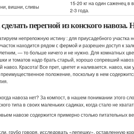
15-20 кг на один саженец в 
ни, вишни, сливы
2-3 года.
 сделать перегной из конского навоза. 
атируем непреложную истину : для приусадебного участка н
участок находится рядом с фермой и разрешен доступ к за
летним, — то больше ничего и не нужно. Для комнатных цве
шки и томатов надо брать старый, хорошо сопревший навоз, 
й навоз. Красота! Все прет, цветет и наливается. навоз, ка
 преимущественное положение, поскольку в нем содержится
тия.
 когда навоза нет? За компост, в нашем понимании этого сл
ского типа в своих маленьких садиках, когда стало не хвата
овьем навозе содержится примерно столько питательных в
сли, грубо говоря, исследовать «лепешку», оставленную кор