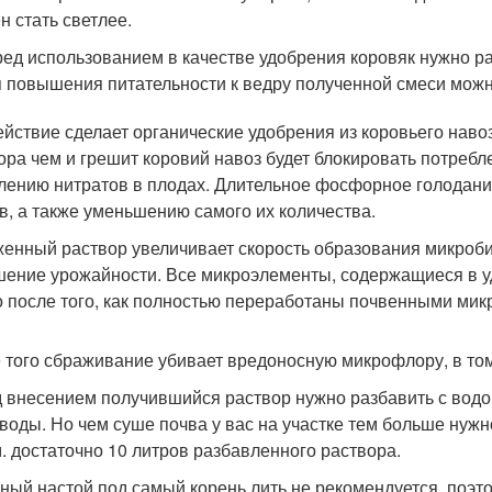
н стать светлее.
ед использованием в качестве удобрения коровяк нужно ра
 повышения питательности к ведру полученной смеси можно д
ействие сделает органические удобрения из коровьего наво
ра чем и грешит коровий навоз будет блокировать потребле
лению нитратов в плодах. Длительное фосфорное голодани
в, а также уменьшению самого их количества.
енный раствор увеличивает скорость образования микробио
ение урожайности. Все микроэлементы, содержащиеся в у
о после того, как полностью переработаны почвенными мик
 того сбраживание убивает вредоносную микрофлору, в том
 внесением получившийся раствор нужно разбавить с водой
 воды. Но чем суше почва у вас на участке тем больше нуж
 м. достаточно 10 литров разбавленного раствора.
ный настой под самый корень лить не рекомендуется, поэт