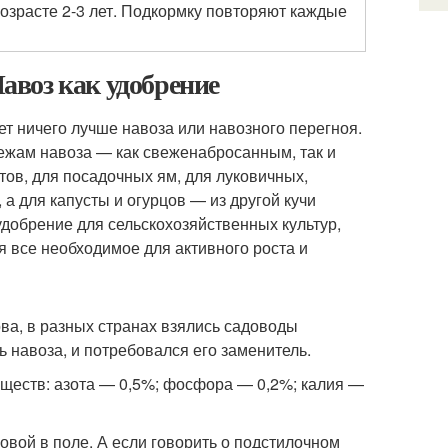
возрасте 2-3 лет. Подкормку повторяют каждые
Навоз как удобрение
ет ничего лучше навоза или навозного перегноя.
лежам навоза — как свеженабросанным, так и
тов, для посадочных ям, для луковичных,
а для капусты и огурцов — из другой кучи
к удобрение для сельскохозяйственных культур,
 все необходимое для активного роста и
ова, в разных странах взялись садоводы
ть навоза, и потребовался его заменитель.
еществ: азота — 0,5%; фосфора — 0,2%; калия —
овой в поле. А если говорить о подстилочном