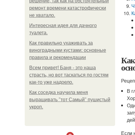
решение, так как на обстоятельный
Ч
ремонт времени катастрофически
К
не хватало.
Интересная идея для дачного
туалета.
Как правильно ухаживать за
виноградными кустами: основные
Как
правила и рекомендации
осн
Всем привет! Баня - это наша
страсть, но вот таскаться по гостям
Рецеп
как-то уже надоело.
В г
Как соседка научила меня
Хор
выращивать "тот Самый" пушистый
Оди
укроп.
зап
дей
Если 