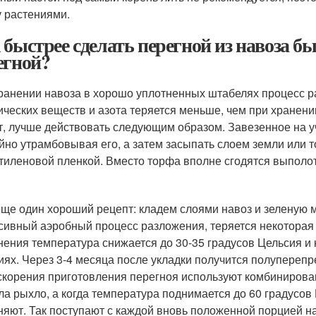
 растениями.
 быстрее сделать перегной из навоза б
егной?
ранении навоза в хорошо уплотненных штабелях процесс р
ических веществ и азота теряется меньше, чем при хранени
т, лучше действовать следующим образом. Завезенное на уч
йно утрамбовывая его, а затем засыпать слоем земли или т
тиленовой пленкой. Вместо торфа вполне сгодятся выполо
еще один хороший рецепт: кладем слоями навоз и зеленую м
сивный аэробный процесс разложения, теряется некоторая 
нения температура снижается до 30-35 градусов Цельсия и
иях. Через 3-4 месяца после укладки получится полуперепр
скорения приготовления перегноя используют комбинирова
ла рыхло, а когда температура поднимается до 60 градусов 
няют. Так поступают с каждой вновь положенной порцией нав