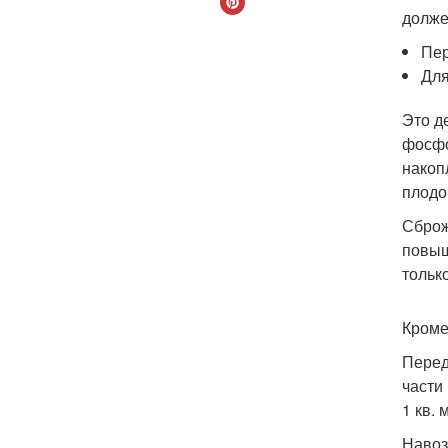
долже
Пер
Для
Это д
фосфо
накоп
плодо
Сброж
повыш
тольк
Кроме
Перед
части
1 кв.
Навоз