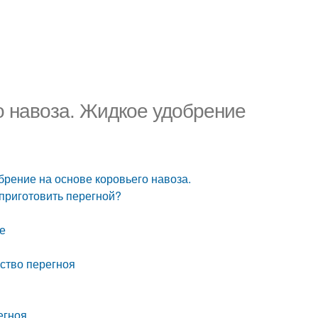
го навоза. Жидкое удобрение
брение на основе коровьего навоза.
 приготовить перегной?
ие
ество перегноя
егноя