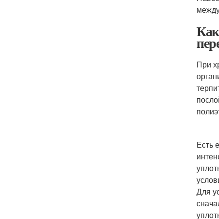
между
Как
пер
При х
орган
терпи
посло
полиэ
Есть 
интен
уплот
услов
Для у
снача
уплот