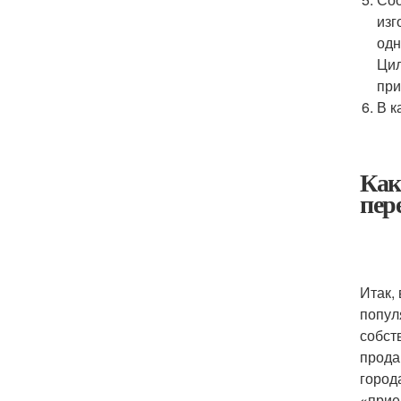
изг
одн
Цил
при
В к
Как
пер
Итак,
попул
собст
прода
город
«прие