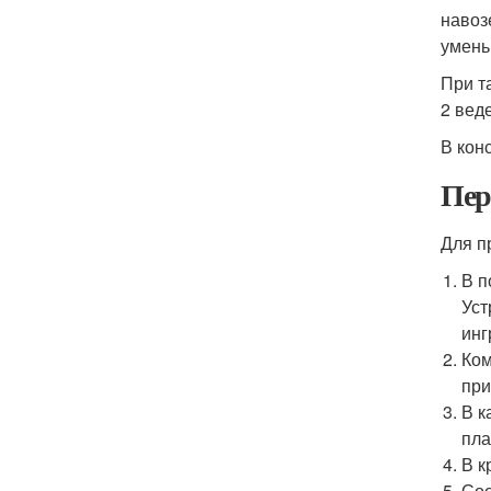
навоз
умень
При т
2 вед
В кон
Пер
Для п
В п
Уст
инг
Ком
при
В к
пла
В к
Соо