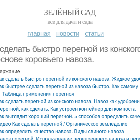
ЗЕЛЁНЫЙ САД
всё для дачи и сада
главная
новости
статьи
 сделать быстро перегной из конско
основе коровьего навоза.
ержание
ак сделать быстро перегной из конского навоза. Жидкое удо
ак быстрее сделать перегной из навоза быстро. Как самому
Таблица применения перегноя
ак сделать перегной из конского навоза. Навоз как удобрен
ерегной, как сделать. Как устроен контейнер для компоста
ак выглядит хороший перегной. 5 способов определить кач
идео Как сделать перегной / Органическое земледелие
ак определить качество навоза. Виды свиного навоза
авоз перегной. Использование перепревшего навоза и пер