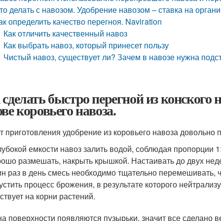
то делать с навозом. Удобрение навозом – ставка на органи
ак определить качество перегноя. Naviгation
Как отличить качественный навоз
Как выбрать навоз, который принесет пользу
Чистый навоз, существует ли? Зачем в навозе нужна подс
 сделать быстро перегной из конского 
ове коровьего навоза.
т приготовления удобрение из коровьего навоза довольно п
лубокой емкости навоз залить водой, соблюдая пропорции 1:
ошо размешать, накрыть крышкой. Настаивать до двух нед
н раз в день смесь необходимо тщательно перемешивать, ч
устить процесс брожения, в результате которого нейтрализу
ствует на корни растений.
на поверхности появляются пузырьки, значит все сделано в