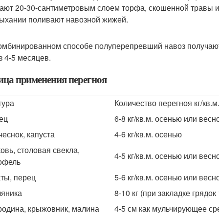
ают 20-30-сантиметровым слоем торфа, скошенной травы и
ыхании поливают навозной жижей.
омбинированном способе полуперепревший навоз получают 
з 4-5 месяцев.
ица применения перегноя
тура
Количество перегноя кг/кв.м
ец
6-8 кг/кв.м. осенью или весн
 чеснок, капуста
4-6 кг/кв.м. осенью
овь, столовая свекла,
4-5 кг/кв.м. осенью или весн
офель
ты, перец
5-6 кг/кв.м. осенью или весн
яника
8-10 кг (при закладке грядок 
одина, крыжовник, малина
4-5 см как мульчирующее ср