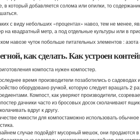
е, в который добавляется солома или опилки, то содержани
шаться.
аких с виду небольших «процентах» навоз, тем не менее, я
ер на квадратный метр, а под отдельные культуры или в прис
ском навозе чуток побольше питательных элементов : азот
егной, как сделать. Как устроен конте
риготовления компоста нужен компостер.
оследнее время производители позаботились о садоводах 
ройство оборудовано ручкой, которую следует вращать 2 ра
редиентами. Компост, как уверяют производители, созревает
постер дачники часто из бросовых досок сколачивают ящик
колачивать вдруг к другу.
ачестве емкости для компостаможно использовать обычное 
стика.
райнем случае подойдёт мусорный мешок, они продаются в
бразительные садоводы изготовляют контейнер для компос