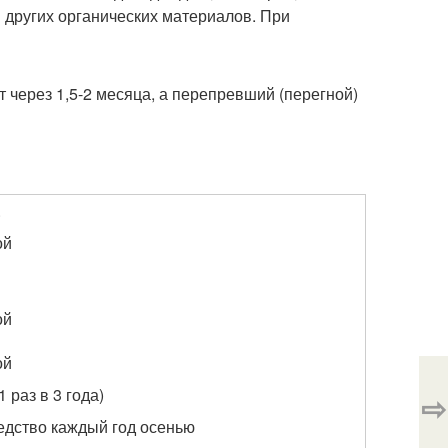
 других органических материалов. При
через 1,5-2 месяца, а перепревший (перегной)
.
ой
ой
ой
1 раз в 3 года)
⇨
едство каждый год осенью