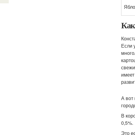
Ябло
Как
Конст
Если 
много
карто
свежи
имеет
разви
А вот
город
В кор
0,5%.
Это е