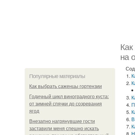
Как
на 
Сод
К
Популярные материалы
К
Как выбрать саженцы гортензии
Годичный цикл виноградного куста:
К
от зимней спячки до созревания
П
ягод
К
В
Внезапно нагрянувшие гости
К
заставили меня спешно искать
Н