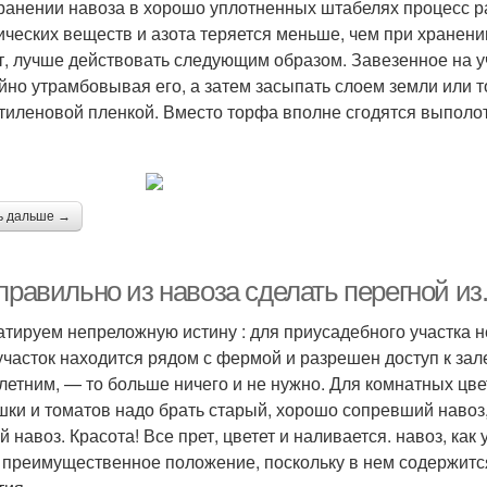
ранении навоза в хорошо уплотненных штабелях процесс р
ических веществ и азота теряется меньше, чем при хранени
т, лучше действовать следующим образом. Завезенное на уч
йно утрамбовывая его, а затем засыпать слоем земли или т
тиленовой пленкой. Вместо торфа вполне сгодятся выполо
ь дальше →
правильно из навоза сделать перегной из
атируем непреложную истину : для приусадебного участка н
участок находится рядом с фермой и разрешен доступ к за
летним, — то больше ничего и не нужно. Для комнатных цве
шки и томатов надо брать старый, хорошо сопревший навоз, 
й навоз. Красота! Все прет, цветет и наливается. навоз, ка
 преимущественное положение, поскольку в нем содержится