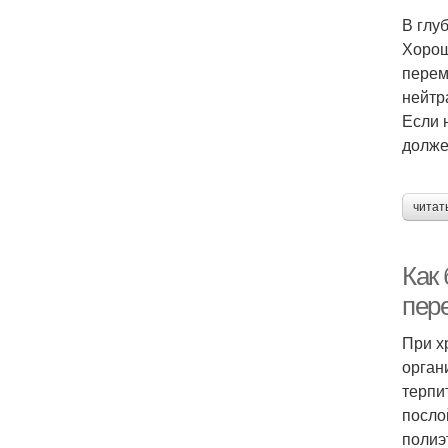
В глу
Хорош
перем
нейтр
Если 
долже
читат
Как 
пер
При х
орган
терпи
посло
полиэ