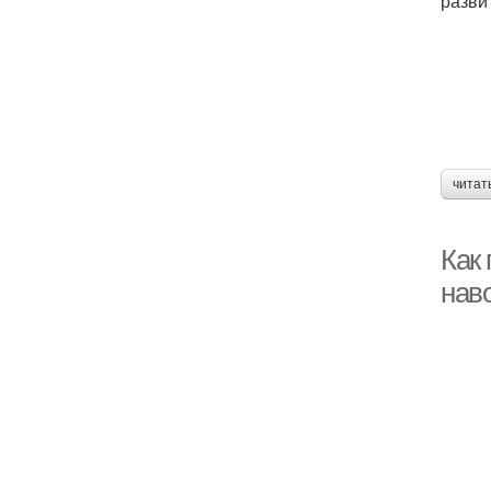
разви
читат
Как
наво