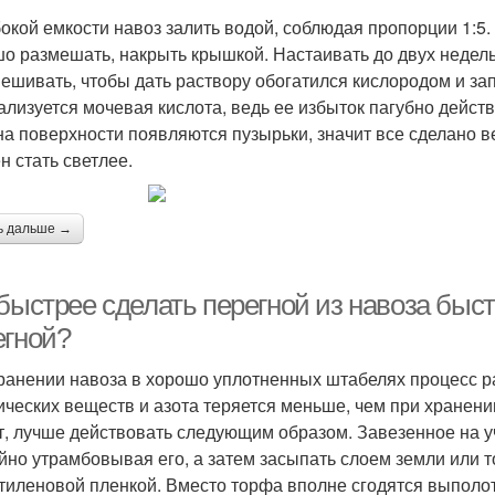
бокой емкости навоз залить водой, соблюдая пропорции 1:5.
о размешать, накрыть крышкой. Настаивать до двух недель
ешивать, чтобы дать раствору обогатился кислородом и зап
ализуется мочевая кислота, ведь ее избыток пагубно действ
на поверхности появляются пузырьки, значит все сделано в
н стать светлее.
ь дальше →
быстрее сделать перегной из навоза быст
егной?
ранении навоза в хорошо уплотненных штабелях процесс р
ических веществ и азота теряется меньше, чем при хранени
т, лучше действовать следующим образом. Завезенное на уч
йно утрамбовывая его, а затем засыпать слоем земли или т
тиленовой пленкой. Вместо торфа вполне сгодятся выполо