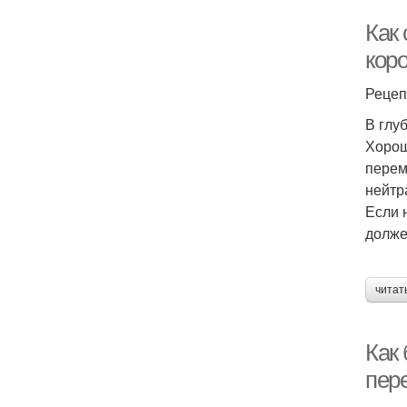
Как 
коро
Рецеп
В глу
Хорош
перем
нейтр
Если 
долже
читат
Как 
пер