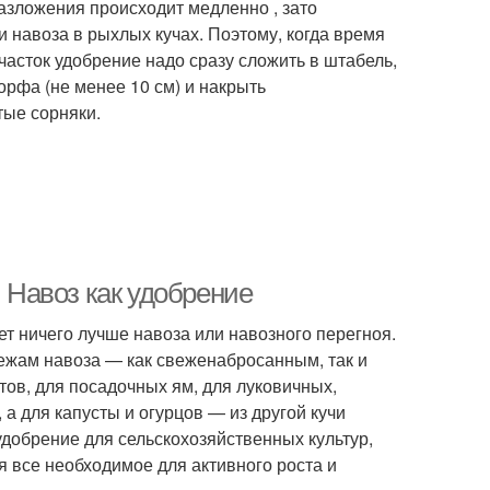
азложения происходит медленно , зато
и навоза в рыхлых кучах. Поэтому, когда время
асток удобрение надо сразу сложить в штабель,
орфа (не менее 10 см) и накрыть
тые сорняки.
. Навоз как удобрение
ет ничего лучше навоза или навозного перегноя.
лежам навоза — как свеженабросанным, так и
тов, для посадочных ям, для луковичных,
а для капусты и огурцов — из другой кучи
к удобрение для сельскохозяйственных культур,
 все необходимое для активного роста и