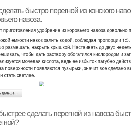
сделать быстро перегной из конского нав
вьего навоза.
т приготовления удобрение из коровьего навоза довольно п
бокой емкости навоз залить водой, соблюдая пропорции 1:5.
о размешать, накрыть крышкой. Настаивать до двух недель
ешивать, чтобы дать раствору обогатился кислородом и зап
ализуется мочевая кислота, ведь ее избыток пагубно действ
на поверхности появляются пузырьки, значит все сделано в
н стать светлее.
ь дальше →
быстрее сделать перегной из навоза быст
егной?