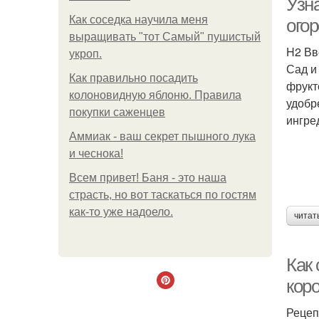
Узн
Как соседка научила меня
ого
выращивать "тот Самый" пушистый
H2 Вв
укроп.
Сад и
Как правильно посадить
фрукт
колоновидную яблоню. Правила
удобр
покупки саженцев
ингре
Аммиак - ваш секрет пышного лука
и чеснока!
Всем привет! Баня - это наша
страсть, но вот таскаться по гостям
как-то уже надоело.
читат
Как 
коро
Рецеп