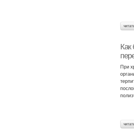
читат
Как 
пер
При х
орган
терпи
посло
полиэ
читат