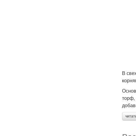
В све
корня
Основ
торф,
добав
читат