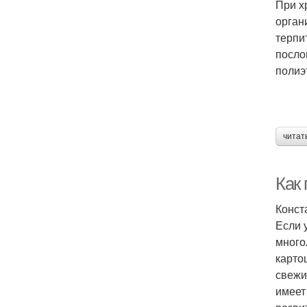
При х
орган
терпи
посло
полиэ
читат
Как 
Конст
Если 
много
карто
свежи
имеет