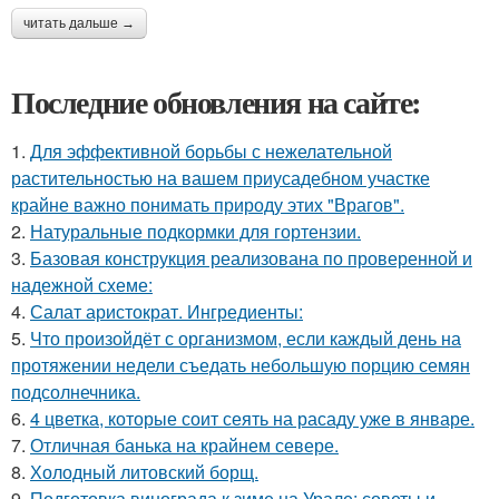
читать дальше →
Последние обновления на сайте:
1.
Для эффективной борьбы с нежелательной
растительностью на вашем приусадебном участке
крайне важно понимать природу этих "Врагов".
2.
Натуральные подкормки для гортензии.
3.
Базовая конструкция реализована по проверенной и
надежной схеме:
4.
Салат аристократ. Ингредиенты:
5.
Что произойдёт с организмом, если каждый день на
протяжении недели съедать небольшую порцию семян
подсолнечника.
6.
4 цветка, которые соит сеять на расаду уже в январе.
7.
Отличная банька на крайнем севере.
8.
Холодный литовский борщ.
9.
Подготовка винограда к зиме на Урале: советы и