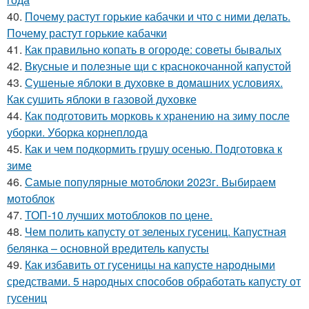
40.
Почему растут горькие кабачки и что с ними делать.
Почему растут горькие кабачки
41.
Как правильно копать в огороде: советы бывалых
42.
Вкусные и полезные щи с краснокочанной капустой
43.
Сушеные яблоки в духовке в домашних условиях.
Как сушить яблоки в газовой духовке
44.
Как подготовить морковь к хранению на зиму после
уборки. Уборка корнеплода
45.
Как и чем подкормить грушу осенью. Подготовка к
зиме
46.
Самые популярные мотоблоки 2023г. Выбираем
мотоблок
47.
ТОП-10 лучших мотоблоков по цене.
48.
Чем полить капусту от зеленых гусениц. Капустная
белянка – основной вредитель капусты
49.
Как избавить от гусеницы на капусте народными
средствами. 5 народных способов обработать капусту от
гусениц