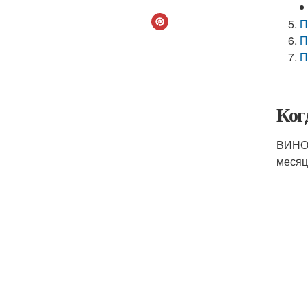
П
П
П
Ког
ВИНОГ
месяц