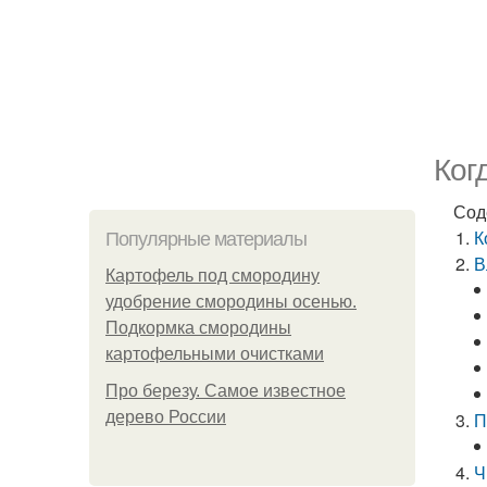
Ког
Сод
К
Популярные материалы
В
Картофель под смородину
удобрение смородины осенью.
Подкормка смородины
картофельными очистками
Про березу. Самое известное
дерево России
П
Ч