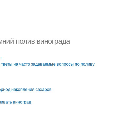
мний полив винограда
а
о тветы на часто задаваемые вопросы по поливу
ериод накопления сахаров
ливать виноград