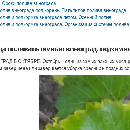
Сроки полива винограда
олив винограда под корень. Пять типов полива винограда
олив и подкормка винограда летом. Осенний полив
олив и подкормка винограда. Организация системы полива
да поливать осенью виноград. подзимн
РАД В ОКТЯБРЕ. Октябрь – один из самых важных месяцев
а завершена или завершается уборка средних и поздних со