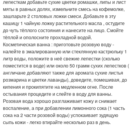
лепесткам добавьте сухие цветки ромашки, липы и лист
мяты в равных долях, измельчите смесь на кофемолке,
зашпарьте 2 столовых ложки смеси. Добавьте в эту
кашицу 1 чайную ложку растительного масла , остудите
до чуть тёплого состояния и нанесите на лицо. Смойте
тёплой и ополосните прохладной водой.
Косметическая ванна : приготовьте розовую воду -
налейте в эмалированную или стеклянную кастрюльку 1
литр воды, положите в неё свежие лепестки (сколько
поместится в воде) или около 50 грамм сухих лепестков (
англичане добавляют также для аромата сухие листья
розмарина и цветки лаванды), доведите, помешивая, до
кипения и прокипятите на медленном огне. После
остывания процедите и слейте в воду для ванны.
Розовая вода хорошо разглаживает кожу и снимает
воспаление, а при добавлении лимонного сока (1 часть
сока на 2 части розовой воды) успокаивает зудящую
сыпь кожи - легко втирайте несколько раз в день.