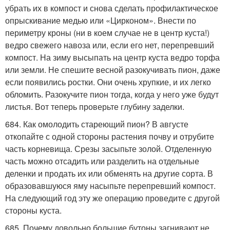
убрать их в компост и снова сделать профилактическое
опрыскивание медью или «Цирконом». Внести по
периметру кроны (ни в коем случае не в центр куста!)
ведро свежего навоза или, если его нет, перепревший
компост. На зиму высыпать на центр куста ведро торфа
или земли. Не спешите весной разокучивать пион, даже
если появились ростки. Они очень хрупкие, и их легко
обломить. Разокучите пион тогда, когда у него уже будут
листья. Вот теперь проверьте глубину заделки.
684. Как омолодить стареющий пион? В августе
откопайте с одной стороны растения почву и отрубите
часть корневища. Срезы засыпьте золой. Отделенную
часть можно отсадить или разделить на отдельные
деленки и продать их или обменять на другие сорта. В
образовавшуюся яму насыпьте перепревший компост.
На следующий год эту же операцию проведите с другой
стороны куста.
685. Почему довольно большие бутоны загнивают не