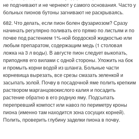
не подгнивают и не чернеют у самого основания. Часто у
больных пионов бутоны загнивают не раскрываясь.
682. Что делать, если пион болен фузариозом? Сразу
начинать регулярно поливать его прямо по листьям и по
почве под растением 1%-ной бордоской жидкостью или
любым препаратом, содержащим медь (1 столовая
ложка на 3 л воды). В августе пион следует выкопать,
приподняв его вилами с одной стороны. Уложить на бок
и промыть корни водой из шланга. Больные части
корневища вырезать, все срезы смазать зеленкой и
засыпать золой. Почву в посадочной яме полить крепким
раствором марганцовокислого калия и посадить
растение обратно в его родную яму. Подсыпать
перепревший компост или навоз по периметру кроны
пиона (именно там находится зона сосущих корней).
Полить, проверить глубину заделки пиона в почву.