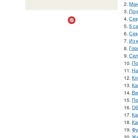
2.
Ман
3.
Поч
4.
Сек
5.
5 с
6.
Сек
7.
Из 
8.
Гор
9.
Сел
10.
По
11.
На
12.
Кл
13.
Ка
14.
Ви
15.
По
16.
Об
17.
Ка
18.
Ка
19.
Фу
20.
Же