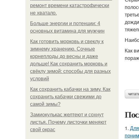
ремонт времени катастрофически
полос
не хватало.
треть
дожди
Больше энергии и потенции: 4
тяжел
основных витамина для мужчин
Наибо
Как готовить морковь и свеклу к
зимнему хранению. Сочные
Как в
корнеплоды до весны и даже
пораж
дольше! Как сохранить морковь и
свёклу зимой: способы для разных
условий
Как сохранить кабачки на зиму. Как
читат
сохранить кабачки свежими до
самой зимы?
Пос
Замиокулькас желтеют и сохнут
листья. Почему листочки меняют
1.
Для
свой окрас
поним