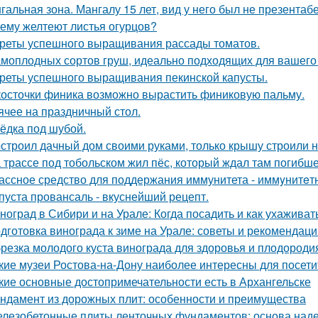
гальная зона. Мангалу 15 лет, вид у него был не презентаб
ему желтеют листья огурцов?
реты успешного выращивания рассады томатов.
амоплодных сортов груш, идеально подходящих для вашего 
реты успешного выращивания пекинской капусты.
косточки финика возможно вырастить финиковую пальму.
ячее на праздничный стол.
ёдка под шубой.
строил дачный дом своими руками, только крышу строили 
 трассе под тобольском жил пёс, который ждал там погибше
ассное средство для поддержания иммунитета - иммyнитeт
пуста провансаль - вкуснейший рецепт.
ноград в Сибири и на Урале: Когда посадить и как ухаживат
дготовка винограда к зиме на Урале: советы и рекомендаци
резка молодого куста винограда для здоровья и плодороди
кие музеи Ростова-на-Дону наиболее интересны для посети
кие основные достопримечательности есть в Архангельске
ндамент из дорожных плит: особенности и преимущества
лезобетонные плиты ленточных фундаментов: основа наде