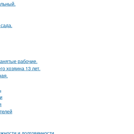
ельный.
сада.
нанятые рабочие.
го хозяина 13 лет.
нaя.
ь
и
я
телей
жности и долговечности