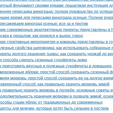
итный фундамент своими руками: пошаговая инструкция 
енняя пересадка винограда: полное руководство по успешн
чшее время для пересадки винограда осенью: Полное руко
ресаживаем виноград осенью: все за и против
кие современные архитектурные проекты представлены в 
сква в прошлом: как родился и вырос город
кие спортивные мероприятия и команды представлены в г
лезные свойства шиповника: как использовать собранные 
креты долгого хранения тыквы: как сохранить урожай до в
и способа сделать сезонные сухофрукты дома
к приготовить вкусные и полезные сухофрукты в домашних 
мороженные яблоки: простой способ сохранить сезонный ф
мняя морковь: простой способ сохранить ее на долгое вре
оверенный способ: как правильно хранить морковь зимой
к правильно хранить морковь в погребе: основные советы 
одолжительность хранения моркови в подвале зимой: осн
особы сушки яблок: от традиционных до современных
цепты для мужчин, которые хотят быть сильнее в постели