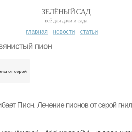
ЗЕЛЁНЫЙ САД
всё для дачи и сада
главная
новости
статьи
вянистый пион
оны от серой
ибает Пион. Лечение пионов от серой гни
 гниль (Ботритис) — Botrytis paeonia Oud — основное и са