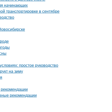
для начинающих
ой транспортировке в сентябре
водство
Новосибирске
ороде
ягоды
есны
условиях: простое руководство
рукт на зиму
мя
и рекомендации
овные рекомендации