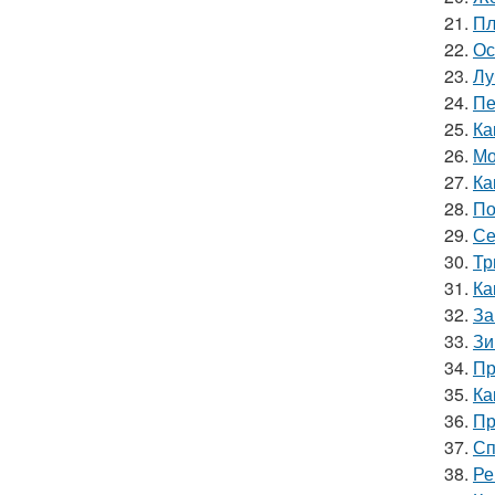
21.
Пл
22.
Ос
23.
Лу
24.
Пе
25.
Ка
26.
Мо
27.
Ка
28.
По
29.
Се
30.
Тр
31.
Ка
32.
За
33.
Зи
34.
Пр
35.
Ка
36.
Пр
37.
Сп
38.
Ре