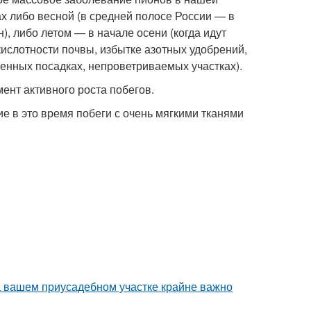
х либо весной (в средней полосе России — в
, либо летом — в начале осени (когда идут
ислотности почвы, избытке азотных удобрений,
щенных посадках, непроветриваемых участках).
ент активного роста побегов.
ие в это время побеги с очень мягкими тканями
а вашем приусадебном участке крайне важно