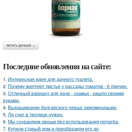
читать дальше →
Последние обновления на сайте:
1.
Интересная идея для дачного туалета.
2.
Почему желтеют листья у рассады томатов - 6 причин.
3.
Отличный вариант для дачи - скамья - кашпо своими
руками.
4.
Выращивание болгарского перца: рекомендации.
5.
Ли снег в теплице нужен.
6.
Мы сохраняем овощи без использования погреба.
7.
Купили старый дом и преобразили его до