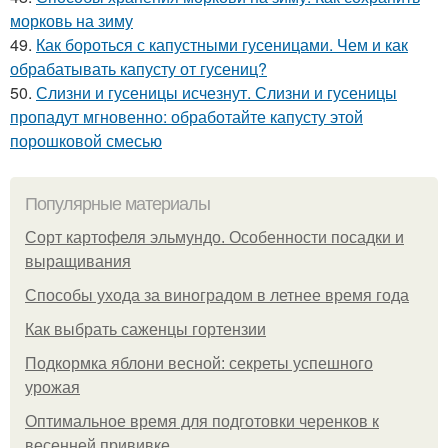
морковь на зиму
49.
Как бороться с капустными гусеницами. Чем и как
обрабатывать капусту от гусениц?
50.
Слизни и гусеницы исчезнут. Слизни и гусеницы
пропадут мгновенно: обработайте капусту этой
порошковой смесью
Популярные материалы
Сорт картофеля эльмундо. Особенности посадки и
выращивания
Способы ухода за виноградом в летнее время года
Как выбрать саженцы гортензии
Подкормка яблони весной: секреты успешного
урожая
Оптимальное время для подготовки черенков к
весенней прививке