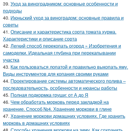
39.
Уход за виноградником: основные особенности и
подходы
40.
Июньский уход за виноградом: основные правила и
советы
41.
Описание и характеристика сорта томата хурма.
Характеристики и описание сорта
42.
Легкий способ перекопать огород » Изобретения и
самоделки. Идеальная глубина при перекапывании
участка
43.
Как пользоваться лопатой и правильно выкопать яму.
Виды инструментов для копания своими руками
44.
Проектирование системы автоматического полива –
последовательность, особенности и нюансы работы
45.
Полная подкормка груши: от А до Я
46.
Чем обработать морковь перед закладкой на
хранение. Способ №4. Хранение моркови в глине
47.
Хранение моркови домашних условиях. Где хранить
морковь в домашних условиях
48.
Способы хранения моркови на зиму. Как сохранить