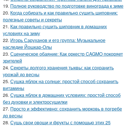
19.
Полное руководство по подготовке винограда к зиме
20.
Когда собирать и как правильно сушить шиповник:
полезные советы и секреты
21.
Как правильно сушить шиповник в домашних
условиях на зиму
22.
Игорь Саруханов и его группа: Музыкальное
наследие Йошкар-Олы
23.
Сценическое обаяние: Как оркестр CAGMO покоряет
зрителей
24.
Секреты долгого хранения тыквы: как сохранить
урожай до весны
25.
Сушка яблок на солнце: простой способ сохранить
витамины
26.
Сушка яблок в домашних условиях: простой способ
без духовки и электросушилки
27.
Просто и эффективно: сохранить морковь в погребе
до весны
28.
Сушь свои овощи и фрукты с помощью этих 25