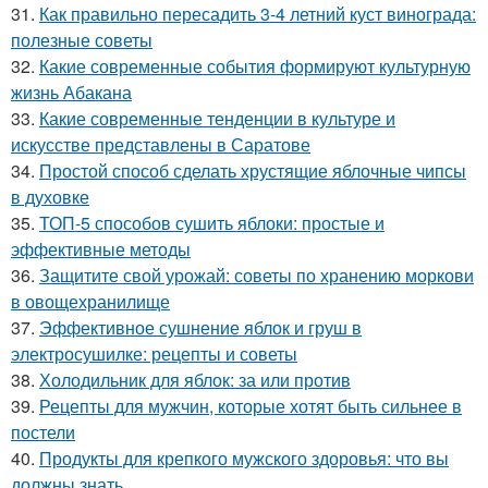
31.
Как правильно пересадить 3-4 летний куст винограда:
полезные советы
32.
Какие современные события формируют культурную
жизнь Абакана
33.
Какие современные тенденции в культуре и
искусстве представлены в Саратове
34.
Простой способ сделать хрустящие яблочные чипсы
в духовке
35.
ТОП-5 способов сушить яблоки: простые и
эффективные методы
36.
Защитите свой урожай: советы по хранению моркови
в овощехранилище
37.
Эффективное сушнение яблок и груш в
электросушилке: рецепты и советы
38.
Холодильник для яблок: за или против
39.
Рецепты для мужчин, которые хотят быть сильнее в
постели
40.
Продукты для крепкого мужского здоровья: что вы
должны знать