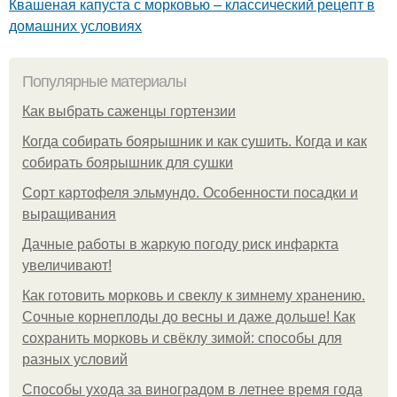
Квашеная капуста с морковью – классический рецепт в
домашних условиях
Популярные материалы
Как выбрать саженцы гортензии
Когда собирать боярышник и как сушить. Когда и как
собирать боярышник для сушки
Сорт картофеля эльмундо. Особенности посадки и
выращивания
Дачные работы в жаркую погоду риск инфаркта
увеличивают!
Как готовить морковь и свеклу к зимнему хранению.
Сочные корнеплоды до весны и даже дольше! Как
сохранить морковь и свёклу зимой: способы для
разных условий
Способы ухода за виноградом в летнее время года