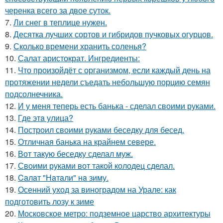
черенка всего за двое суток.
7.
Ли снег в теплице нужен.
8.
Десятка лучших сортов и гибридов пучковых огурцов.
9.
Сколько времени хранить соленья?
10.
Салат аристократ. Ингредиенты:
11.
Что произойдёт с организмом, если каждый день на
протяжении недели съедать небольшую порцию семян
подсолнечника.
12.
И у меня теперь есть банька - сделал своими руками.
13.
Где этa улица?
14.
Построил своими руками беседку для бесед.
15.
Отличная банька на крайнем севере.
16.
Вот такую беседку сделал муж.
17.
Своими руками вот такой колодец сделал.
18.
Caлaт "Нaтaли" нa зиму.
19.
Осенний уход за виноградом на Урале: как
подготовить лозу к зиме
20.
Московское метро: подземное царство архитектуры