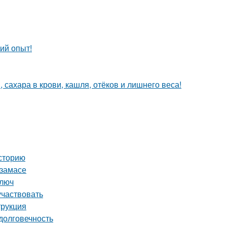
ий опыт!
 сахара в крови, кашля, отёков и лишнего веса!
сторию
рзамасе
ключ
участвовать
трукция
долговечность