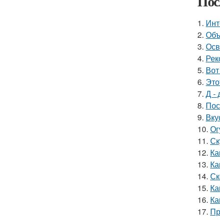
Пос
1.
Инт
2.
Объ
3.
Осв
4.
Рек
5.
Вот
6.
Это
7.
Д - 
8.
Пос
9.
Вку
10.
Ог
11.
Ск
12.
Ка
13.
Ка
14.
Ск
15.
Ка
16.
Ка
17.
Пр