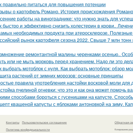
к правильно питаться для повышения потенции
зывы о картофель Романо. История происхождения Роман
сенние работы на винограднике: что нужно знать для успе
к быстро и эффективно снизить холестерин в крови.. Лече
самых необходимых продукта при атеросклерозе. Полезные
ссийский рынок картофеля сезона 2022. Свыше 7 млн тонн 
змножение ремонтантной малины черенками осенью.. Особ
ть или не мыть морковь перед хранением. Надо ли это дела
к выбрать мотоблок с нуля. Как выбрать мотоблок: обзор мо
щита растений от зимних морозов: основные принципы
остые правила употребления настойки восковой моли для
стойка пчелиной огневки: что это и как она может помочь в
кими способами бороться с гусеницами на капусте. Способ
цепт квашеной капусты с яблоками антоновкой на зиму. Ка
Контакты
Пользовательское соглашение
Обратная св
Политика конфидециальности
Копирование раз