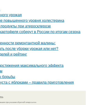
о
шного урожая
ние повышенного уровня холестерина
 продукты при атеросклерозе
картофеля соберут в России по итогам сезона
енности ремонтантной малины:
ть после уборки урожая или нет?
делей и рейтинг
 достижения максимального эффекта
ам
ы борьбы
пуста с яблоками – правила приготовления
язь
решено при указании обратной гиперссылки.