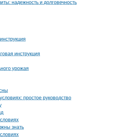
ты: надежность и долговечность
 инструкция
аговая инструкция
ьного урожая
есны
условиях: простое руководство
у
ид
условиях
лжны знать
условиях