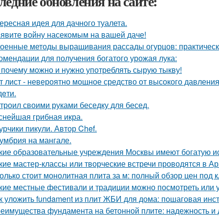
ледние обновления на сайте:
ересная идея для дачного туалета.
явите войну насекомым на вашей даче!
оенные методы выращивания рассады огурцов: практическ
омендации для получения богатого урожая лука:
 почему можно и нужно употреблять сырую тыкву!
т лист - невероятно мощное средство от высокого давления,
дeти.
троил своими руками беседку для бесед.
снейшая грибная икра.
урчики пикули. Автор Chef.
умбрия на мангале.
кие образовательные учреждения Москвы имеют богатую и
кие мастер-классы или творческие встречи проводятся в А
олько стоит монолитная плита за м: полный обзор цен под 
кие местные фестивали и традиции можно посмотреть или 
к уложить fundament из плит ЖБИ для дома: пошаговая инс
еимущества фундамента на бетонной плите: надежность и 