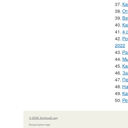
37.
Ка
38.
От
39.
Ве
40.
Ка
41.
4 
42.
Ро
2022
43.
Ра
44.
Мы
45.
Ка
46.
За
47.
Пр
48.
На
49.
Ка
50.
Ре
© 2026 Зелёный сад
Всё для дачи и сада