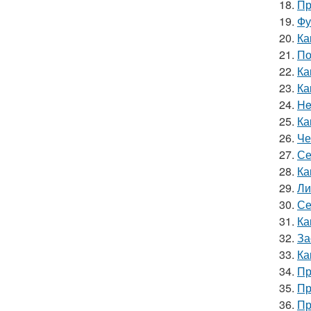
18.
Пр
19.
Фу
20.
Ка
21.
По
22.
Ка
23.
Ка
24.
He
25.
Ка
26.
Че
27.
Се
28.
Ка
29.
Ли
30.
Се
31.
Ка
32.
За
33.
Ка
34.
Пр
35.
Пр
36.
Пр