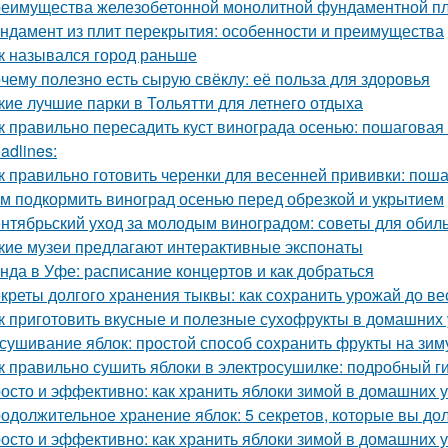
еимущества железобетонной монолитной фундаментной пли
ндамент из плит перекрытия: особенности и преимущества
к назывался город раньше
чему полезно есть сырую свёклу: её польза для здоровья
кие лучшие парки в Тольятти для летнего отдыха
к правильно пересадить куст винограда осенью: пошаговая
adlines:
к правильно готовить черенки для весенней прививки: пош
м подкормить виноград осенью перед обрезкой и укрытием
нтябрьский уход за молодым виноградом: советы для обил
кие музеи предлагают интерактивные экспонаты
нда в Уфе: расписание концертов и как добраться
креты долгого хранения тыквы: как сохранить урожай до в
к приготовить вкусные и полезные сухофрукты в домашних 
сушивание яблок: простой способ сохранить фрукты на зим
к правильно сушить яблоки в электросушилке: подробный г
осто и эффективно: как хранить яблоки зимой в домашних 
одолжительное хранение яблок: 5 секретов, которые вы до
осто и эффективно: как хранить яблоки зимой в домашних 