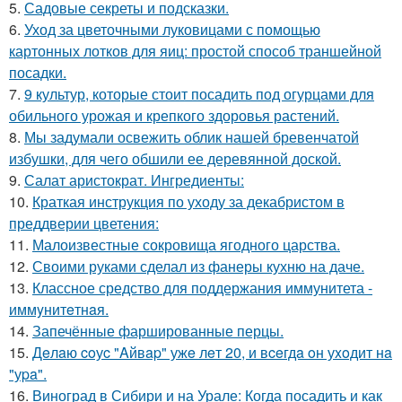
5.
Садовые секреты и подсказки.
6.
Уход за цветочными луковицами с помощью
картонных лотков для яиц: простой способ траншейной
посадки.
7.
9 культур, которые стоит посадить под огурцами для
обильного урожая и крепкого здоровья растений.
8.
Мы задумали освежить облик нашей бревенчатой
избушки, для чего обшили ее деревянной доской.
9.
Салат аристократ. Ингредиенты:
10.
Краткая инструкция по уходу за декабристом в
преддверии цветения:
11.
Малоизвестные сокровища ягодного царства.
12.
Своими руками сделал из фанеры кухню на даче.
13.
Классное средство для поддержания иммунитета -
иммyнитeтнaя.
14.
Запечённые фаршированные перцы.
15.
Дeлaю coуc "Aйвap" ужe лeт 20, и вceгдa oн уxoдит нa
"уpa".
16.
Виноград в Сибири и на Урале: Когда посадить и как