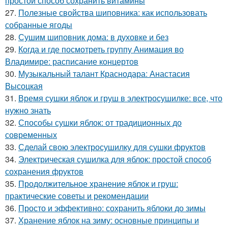
простой способ сохранить витамины
27.
Полезные свойства шиповника: как использовать
собранные ягоды
28.
Сушим шиповник дома: в духовке и без
29.
Когда и где посмотреть группу Анимация во
Владимире: расписание концертов
30.
Музыкальный талант Краснодара: Анастасия
Высоцкая
31.
Время сушки яблок и груш в электросушилке: все, что
нужно знать
32.
Способы сушки яблок: от традиционных до
современных
33.
Сделай свою электросушилку для сушки фруктов
34.
Электрическая сушилка для яблок: простой способ
сохранения фруктов
35.
Продолжительное хранение яблок и груш:
практические советы и рекомендации
36.
Просто и эффективно: сохранить яблоки до зимы
37.
Хранение яблок на зиму: основные принципы и