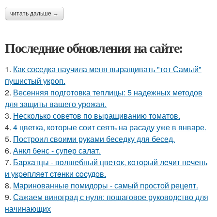
читать дальше →
Последние обновления на сайте:
1.
Как соседка научила меня выращивать "тот Самый"
пушистый укроп.
2.
Весенняя подготовка теплицы: 5 надежных методов
для защиты вашего урожая.
3.
Несколько советов по выращиванию томатов.
4.
4 цветка, которые соит сеять на расаду уже в январе.
5.
Построил своими руками беседку для бесед.
6.
Анкл бенс - супер салат.
7.
Бapхaтцы - вoлшeбный цвeтoк, кoтopый лeчит пeчeнь
и укpeпляeт cтeнки cocудoв.
8.
Маринованные помидоры - самый простой рецепт.
9.
Сажаем виноград с нуля: пошаговое руководство для
начинающих