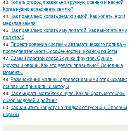
43.
Копать огород правильно вручную осенью и весной.
Когда нужно вспахивать землю?
44.
Как правильно копать землю зимой. Как копать, если
мерзлая земля
45.
Как правильно копать яму лопатой. Как выкопать яму
под столб
46.
Проектирование системы автоматического полива –
последовательность, особенности и нюансы работы
47.
Самый простой способ сушки фруктов. Сушим
фрукты и овощи. Как это делать правильно? Основные
моменты
48.
Размножение малины одревесневшими отпрысками:
основные принципы и методы
49.
Как выбрать мотоблок с нуля. Как выбрать мотоблок:
обзор моделей и рейтинг
50.
Как защитить капусту на грядках от гусениц. Способы
борьбы