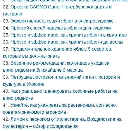
32.
Оркестр CAGMO Санкт-Петербург: концерты и
гастроли
33.
Эффективность сушки яблок в электросушилке
34.
Простой способ нарезать яблоки для сушилки
35.
Просто и эффективно: как хранить яблоки в квартире
36.
Просто и эффективно: как хранить яблоки до весны
37.
Продолжительное хранение яблок: 5 секретов,
которые вы должны знать
38.
Весенние рекомендации: календарь ухода за
виноградом на ближайшие 3 месяца
39.
Петрушка листовая итальянский гигант: история и
культура в Украине
40.
Как правильно планировать сезонные работы на
винограднике
41.
Узнайте, как ухаживать за растениями, согласно
советам знакомого агронома
42.
Лимон с чесноком от холестерина. Воздействие на
холестерин – обзор исследований