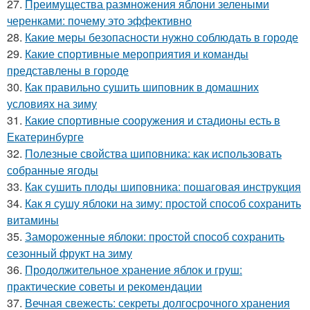
27.
Преимущества размножения яблони зелеными
черенками: почему это эффективно
28.
Какие меры безопасности нужно соблюдать в городе
29.
Какие спортивные мероприятия и команды
представлены в городе
30.
Как правильно сушить шиповник в домашних
условиях на зиму
31.
Какие спортивные сооружения и стадионы есть в
Екатеринбурге
32.
Полезные свойства шиповника: как использовать
собранные ягоды
33.
Как сушить плоды шиповника: пошаговая инструкция
34.
Как я сушу яблоки на зиму: простой способ сохранить
витамины
35.
Замороженные яблоки: простой способ сохранить
сезонный фрукт на зиму
36.
Продолжительное хранение яблок и груш:
практические советы и рекомендации
37.
Вечная свежесть: секреты долгосрочного хранения