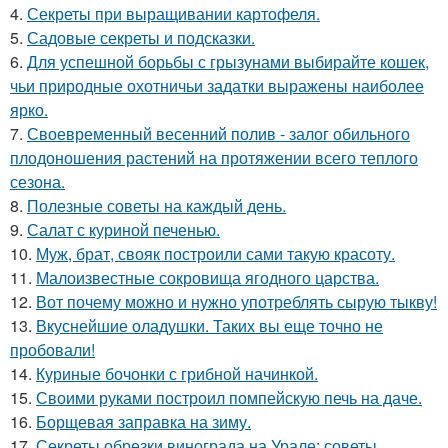
4.
Секреты при выращивании картофеля.
5.
Садовые секреты и подсказки.
6.
Для успешной борьбы с грызунами выбирайте кошек,
чьи природные охотничьи задатки выражены наиболее
ярко.
7.
Своевременный весенний полив - залог обильного
плодоношения растений на протяжении всего теплого
сезона.
8.
Полезные советы на каждый день.
9.
Салат с куриной печенью.
10.
Муж, брат, свояк построили сами такую красоту.
11.
Малоизвестные сокровища ягодного царства.
12.
Вот почему можно и нужно употреблять сырую тыкву!
13.
Вкуснейшие оладушки. Таких вы еще точно не
пробовали!
14.
Куриные бочонки с грибной начинкой.
15.
Своими руками построил помпейскую печь на даче.
16.
Борщевая заправка на зиму.
17.
Секреты обрезки винограда на Урале: советы