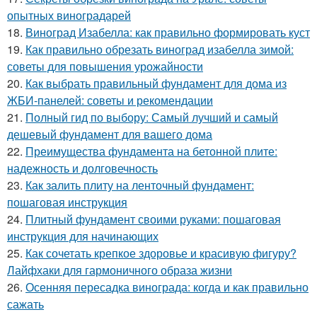
опытных виноградарей
18.
Виноград Изабелла: как правильно формировать куст
19.
Как правильно обрезать виноград изабелла зимой:
советы для повышения урожайности
20.
Как выбрать правильный фундамент для дома из
ЖБИ-панелей: советы и рекомендации
21.
Полный гид по выбору: Самый лучший и самый
дешевый фундамент для вашего дома
22.
Преимущества фундамента на бетонной плите:
надежность и долговечность
23.
Как залить плиту на ленточный фундамент:
пошаговая инструкция
24.
Плитный фундамент своими руками: пошаговая
инструкция для начинающих
25.
Как сочетать крепкое здоровье и красивую фигуру?
Лайфхаки для гармоничного образа жизни
26.
Осенняя пересадка винограда: когда и как правильно
сажать