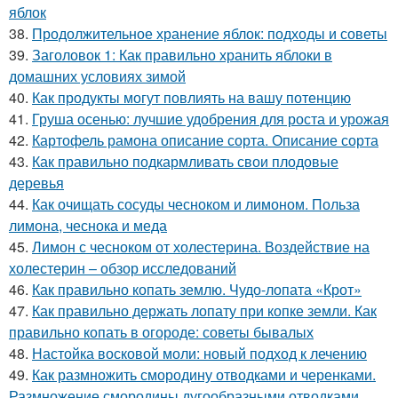
яблок
38.
Продолжительное хранение яблок: подходы и советы
39.
Заголовок 1: Как правильно хранить яблоки в
домашних условиях зимой
40.
Как продукты могут повлиять на вашу потенцию
41.
Груша осенью: лучшие удобрения для роста и урожая
42.
Картофель рамона описание сорта. Описание сорта
43.
Как правильно подкармливать свои плодовые
деревья
44.
Как очищать сосуды чесноком и лимоном. Польза
лимона, чеснока и меда
45.
Лимон с чесноком от холестерина. Воздействие на
холестерин – обзор исследований
46.
Как правильно копать землю. Чудо-лопата «Крот»
47.
Как правильно держать лопату при копке земли. Как
правильно копать в огороде: советы бывалых
48.
Настойка восковой моли: новый подход к лечению
49.
Как размножить смородину отводками и черенками.
Размножение смородины дугообразными отводками