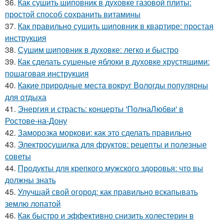
36.
Как сушить шиповник в духовке газовой плиты:
простой способ сохранить витамины
37.
Как правильно сушить шиповник в квартире: простая
инструкция
38.
Сушим шиповник в духовке: легко и быстро
39.
Как сделать сушеные яблоки в духовке хрустящими:
пошаговая инструкция
40.
Какие природные места вокруг Вологды популярны
для отдыха
41.
Энергия и страсть: концерты 'ПолнаЛюбви' в
Ростове-на-Дону
42.
Заморозка моркови: как это сделать правильно
43.
Электросушилка для фруктов: рецепты и полезные
советы
44.
Продукты для крепкого мужского здоровья: что вы
должны знать
45.
Улучшай свой огород: как правильно вскапывать
землю лопатой
46.
Как быстро и эффективно снизить холестерин в