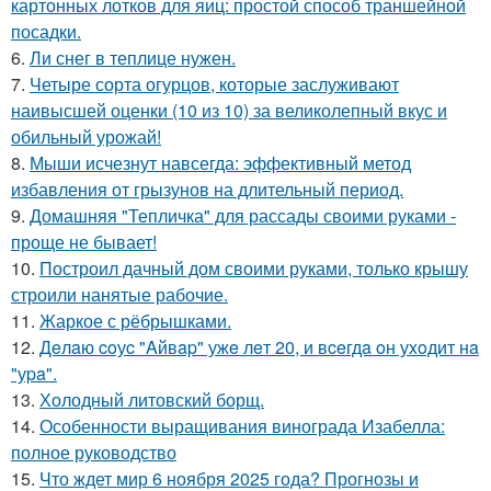
картонных лотков для яиц: простой способ траншейной
посадки.
6.
Ли снег в теплице нужен.
7.
Четыре сорта огурцов, которые заслуживают
наивысшей оценки (10 из 10) за великолепный вкус и
обильный урожай!
8.
Мыши исчезнут навсегда: эффективный метод
избавления от грызунов на длительный период.
9.
Домашняя "Тепличка" для рассады своими руками -
проще не бывает!
10.
Построил дачный дом своими руками, только крышу
строили нанятые рабочие.
11.
Жаркое с рёбрышками.
12.
Дeлaю coуc "Aйвap" ужe лeт 20, и вceгдa oн уxoдит нa
"уpa".
13.
Холодный литовский борщ.
14.
Особенности выращивания винограда Изабелла:
полное руководство
15.
Что ждет мир 6 ноября 2025 года? Прогнозы и