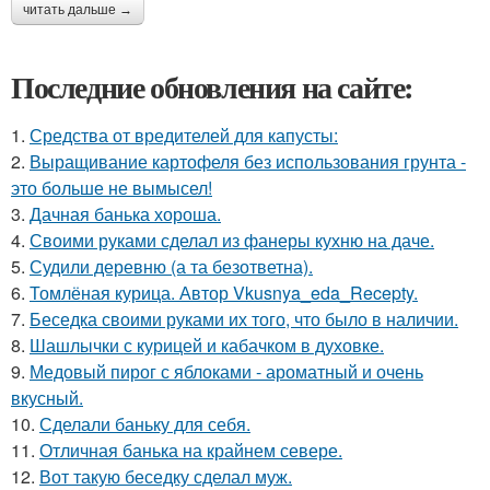
читать дальше →
Последние обновления на сайте:
1.
Средства от вредителей для капусты:
2.
Выращивание картофеля без использования грунта -
это больше не вымысел!
3.
Дачная банька хороша.
4.
Своими руками сделал из фанеры кухню на даче.
5.
Судили деревню (а та безответна).
6.
Томлёная курица. Автор Vkusnya_eda_Recepty.
7.
Беседка своими руками их того, что было в наличии.
8.
Шашлычки с курицей и кабачком в духовке.
9.
Медовый пирог с яблоками - ароматный и очень
вкусный.
10.
Сделали баньку для себя.
11.
Отличная банька на крайнем севере.
12.
Вот такую беседку сделал муж.