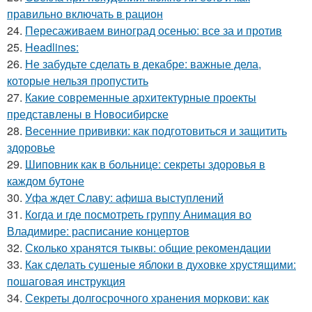
правильно включать в рацион
24.
Пересаживаем виноград осенью: все за и против
25.
Headlines:
26.
Не забудьте сделать в декабре: важные дела,
которые нельзя пропустить
27.
Какие современные архитектурные проекты
представлены в Новосибирске
28.
Весенние прививки: как подготовиться и защитить
здоровье
29.
Шиповник как в больнице: секреты здоровья в
каждом бутоне
30.
Уфа ждет Славу: афиша выступлений
31.
Когда и где посмотреть группу Анимация во
Владимире: расписание концертов
32.
Сколько хранятся тыквы: общие рекомендации
33.
Как сделать сушеные яблоки в духовке хрустящими:
пошаговая инструкция
34.
Секреты долгосрочного хранения моркови: как