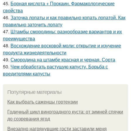
45.
Борная кислота + Прокаин. Фармакологические
свойства
46.
Заточка лопаты и как правильно копать лопатой. Как
правильно заточить лопату
47.
Штамбы смородины: разнообразие вариантов и их
преимущества
48.
Восхождение восковой моли: открытие и изучение
продукта жизнедеятельности
49.
Смородина на штамбе красная и черная. Сорта
50.
Чем обработать растущую капусту. Борьба с
вредителями капусты
Популярные материалы
Как выбрать саженцы гортензии
Годичный цикл виноградного куста: от зимней спячки
до созревания ягод
Внезапно нагрянувшие гости заставили меня