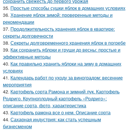
сохранить свежесть до первого урожая
35.
Простые способы сушки яблок в домашних условиях
36.
Хранение яблок зимой: проверенные методы и
рекомендации
37.
Продолжительность хранения яблок в квартире:
секреты долговечности
38.
Секреты долговременного хранения яблок в погребе
39.
Как сохранить яблоки и груши до весны: простые и
эффективные методы
40.
Как правильно хранить яблоки на зиму в домашних
условиях
41.
Календарь работ по уходу за виноградом: весенние
мероприятия
42.
Картофель сорта Рамона и зимний лук. Картофель
Родриго. Крупноплодный картофель «Родриго»:
описание сорта, фото, характеристика
43.
Картофель рамона все о нем. Описание сорта
44.
Сахарная индустрия: как стать успешным
бизнесменом